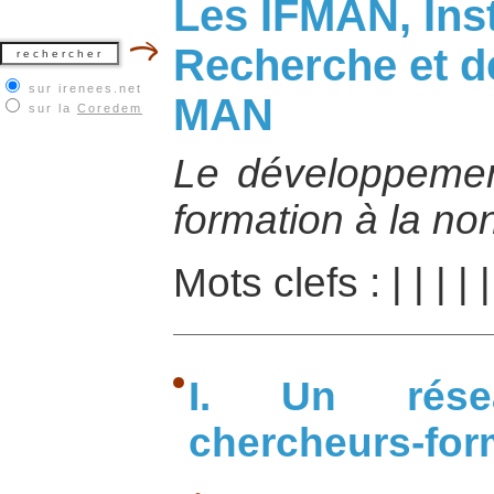
Les IFMAN, Inst
Recherche et d
sur irenees.net
MAN
sur la
Coredem
Le développement
formation à la no
Mots clefs :
|
|
|
|
I. Un rése
chercheurs-for