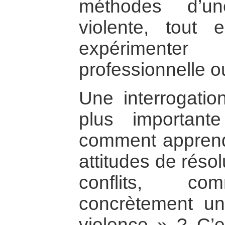
méthodes d’un
violente, tout
expérimente
professionnelle o
Une interrogatio
plus importan
comment apprend
attitudes de réso
conflits, co
concrètement un
violence » ? C’e