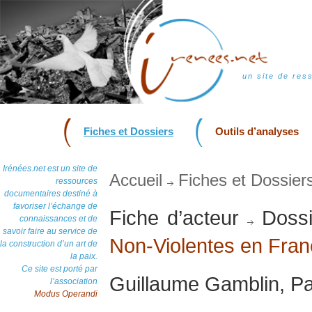
un site de res
Fiches et Dossiers
Outils d’analyses
Irénées.net est un site de
Accueil
Fiches et Dossier
ressources
documentaires destiné à
favoriser l’échange de
Fiche d’acteur
Dossi
connaissances et de
savoir faire au service de
Non-Violentes en Fra
la construction d’un art de
la paix.
Ce site est porté par
Guillaume Gamblin, Pa
l’association
Modus Operandi