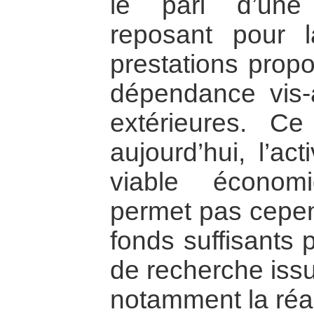
le pari d’une v
reposant pour l
prestations prop
dépendance vis-
extérieures. C
aujourd’hui, l’ac
viable économ
permet pas cepe
fonds suffisants p
de recherche issu
notamment la réal