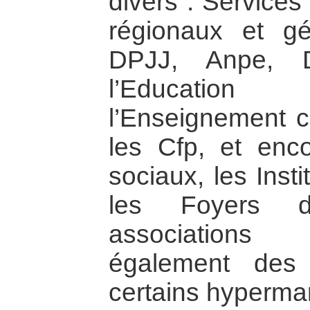
divers : Services
régionaux et gé
DPJJ, Anpe, D
l’Educatio
l’Enseignement ca
les Cfp, et enc
sociaux, les Inst
les Foyers d
associations 
également des
certains hypermar