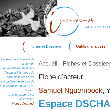
un site de res
Fiches et Dossiers
Outils d’analyses
Irénées.net est un site de
Accueil
Fiches et Dossier
ressources
documentaires destiné à
favoriser l’échange de
Fiche d’acteur
connaissances et de
savoir faire au service de
la construction d’un art de
Samuel Nguembock
, 
la paix.
Ce site est porté par
l’association
Espace DSCH
Modus Operandi