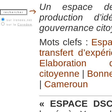
Un espace de
production d’
sur irenees.net
gouvernance cito
sur la
Coredem
Mots clefs :
Espa
transfert d’expé
Elaboration d
citoyenne
|
Bonne
|
Cameroun
« ESPACE DS