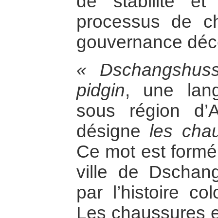
de stabilité et
processus de c
gouvernance déce
« Dschangshus
pidgin
, une lan
sous région d’A
désigne
les cha
Ce mot est formé 
ville de Dschan
par l’histoire c
Les chaussures e