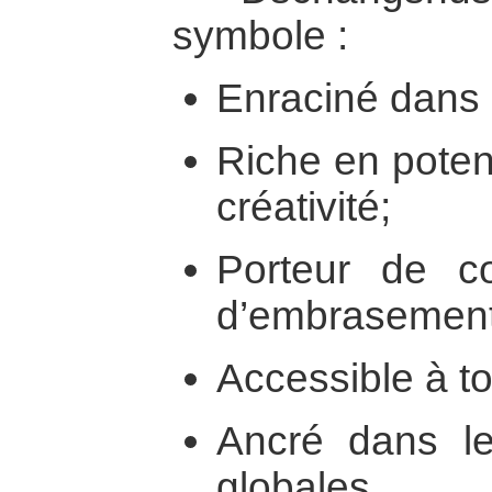
symbole :
Enraciné dans l
Riche en potent
créativité;
Porteur de c
d’embrasement
Accessible à t
Ancré dans les
globales.