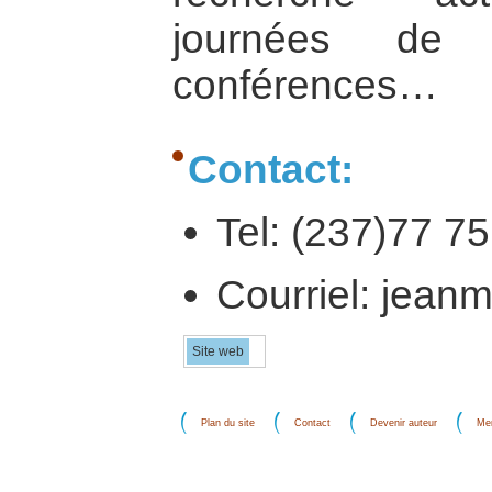
journées de ré
conférences…
Contact:
Tel: (237)77 75
Courriel: jean
Site web
Plan du site
Contact
Devenir auteur
Men