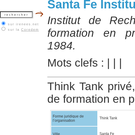
Santa Fe Instit
Institut de Rec
sur irenees.net
formation en p
sur la
Coredem
1984.
Mots clefs :
|
|
|
Think Tank privé,
de formation en p
Forme juridique de
Think Tank
l’organisation
Santa Fe
Ville