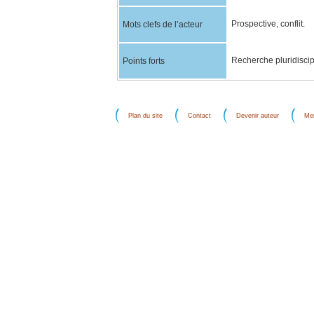
Prospective, conflit.
Mots clefs de l’acteur
Recherche pluridiscip
Points forts
Plan du site
Contact
Devenir auteur
Men