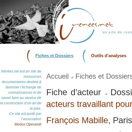
un site de res
Fiches et Dossiers
Outils d’analyses
Irénées.net est un site de
Accueil
Fiches et Dossier
ressources
documentaires destiné à
favoriser l’échange de
Fiche d’acteur
Dossi
connaissances et de
savoir faire au service de
acteurs travaillant pour
la construction d’un art de
la paix.
Ce site est porté par
François Mabille
, Pari
l’association
Modus Operandi