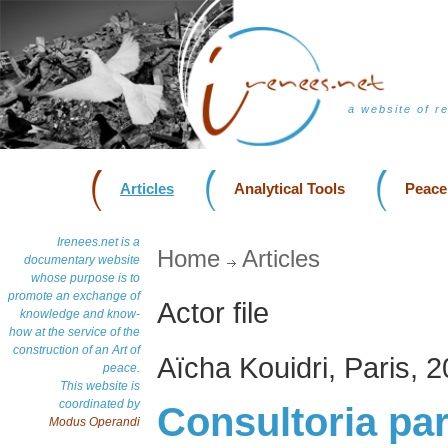
a website of r
Articles
Analytical Tools
Peace
Irenees.net is a
Home
Articles
documentary website
whose purpose is to
promote an exchange of
Actor file
knowledge and know-
how at the service of the
construction of an Art of
Aïcha Kouidri, Paris, 
peace.
This website is
coordinated by
Consultoria pa
Modus Operandi