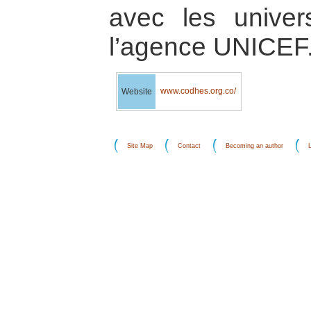
avec les univer
l’agence UNICEF
www.codhes.org.co/
Website
Site Map
Contact
Becoming an author