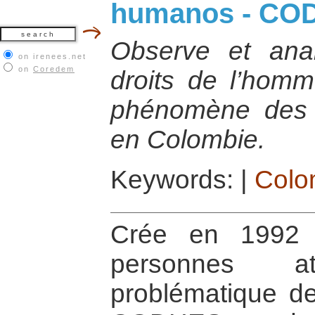
humanos - CO
Observe et ana
on irenees.net
on
Coredem
droits de l’homme
phénomène des 
en Colombie.
Keywords:
|
Colo
Crée en 1992 
personnes 
problématique de