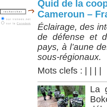
Quid de la coop
Cameroun – Fr
sur irenees.net
sur la
Coredem
Éclairage, des in
de défense et d
pays, à l’aune de
sous-régionaux.
Mots clefs :
|
|
|
|
La 
Bok