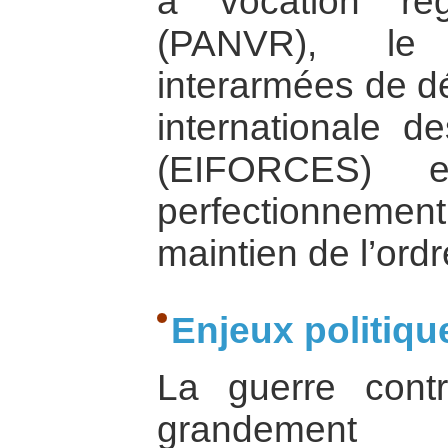
à vocation ré
(PANVR), le 
interarmées de dé
internationale d
(EIFORCES) 
perfectionnemen
maintien de l’ord
Enjeux politiqu
La guerre con
grandement 