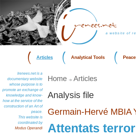
a website of r
Articles
Analytical Tools
Peace
Irenees.net is a
Home
Articles
documentary website
whose purpose is to
promote an exchange of
Analysis file
knowledge and know-
how at the service of the
construction of an Art of
Germain-Hervé MBIA
peace.
This website is
coordinated by
Attentats terror
Modus Operandi