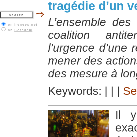
tragédie d’un v
L’ensemble des 
on irenees.net
on
Coredem
coalition antit
l’urgence d’une r
mener des actions
des mesure à lon
Keywords:
|
|
|
Se
Il 
exa