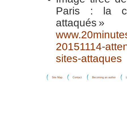
Paris : la c
atta
www.20minutes
20151114-attent
sites-attaques
Site Map
Contact
Becoming an author