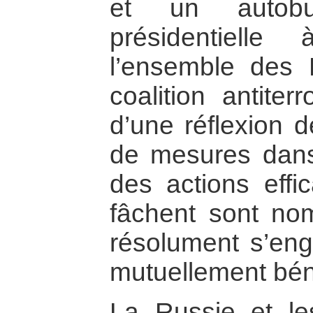
et un autob
présidentiell
l’ensemble des 
coalition antiter
d’une réflexion d
de mesures dans 
des actions effi
fâchent sont nom
résolument s’en
mutuellement bén
La Russie et le