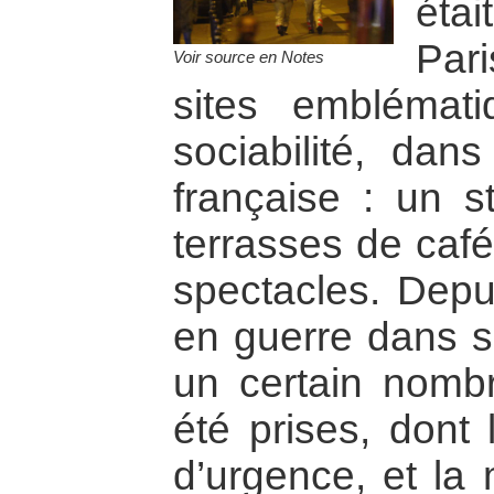
éta
Par
Voir source en Notes
sites emblémati
sociabilité, dans
française : un s
terrasses de café
spectacles. Depui
en guerre dans se
un certain nomb
été prises, dont l
d’urgence, et la