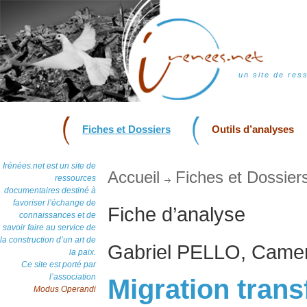
un site de res
Fiches et Dossiers
Outils d’analyses
Irénées.net est un site de
Accueil
Fiches et Dossier
ressources
documentaires destiné à
favoriser l’échange de
Fiche d’analyse
connaissances et de
savoir faire au service de
la construction d’un art de
Gabriel PELLO, Came
la paix.
Ce site est porté par
l’association
Migration transf
Modus Operandi