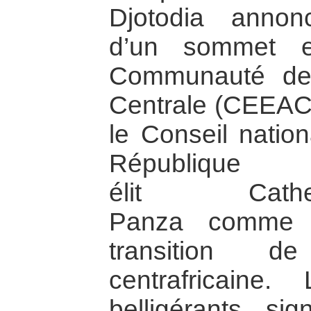
Djotodia annonc
d’un sommet ex
Communauté des
Centrale (CEEAC)
le Conseil nation
République 
élit Cath
Panza comme c
transition d
centrafricaine.
belligérants s