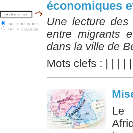
économiques e
Une lecture des 
sur irenees.net
sur la
Coredem
entre migrants e
dans la ville de B
Mots clefs :
|
|
|
|
Mis
Le 
Afr