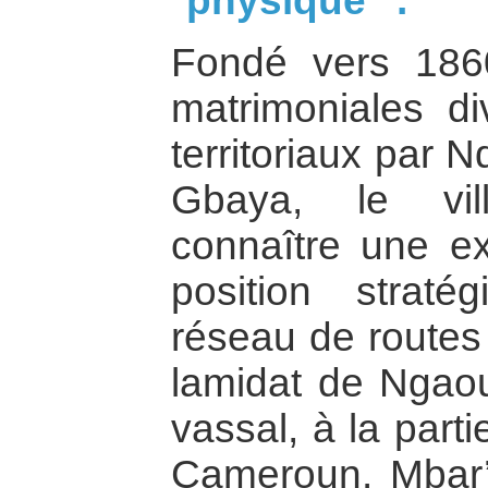
physique
:
Fondé vers 1860
matrimoniales di
territoriaux par 
Gbaya, le vi
connaître une e
position stra
réseau de routes 
lamidat de Ngaou
vassal, à la parti
Cameroun. Mbar’t