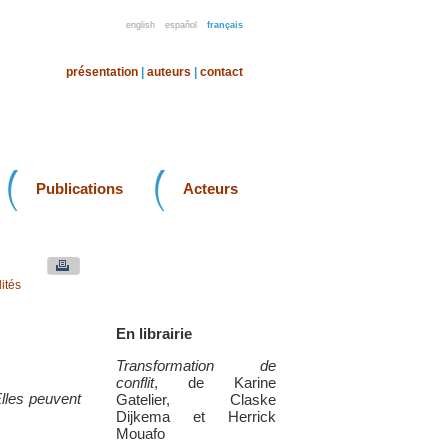
english
español
français
présentation
|
auteurs
|
contact
Publications
Acteurs
ités
En librairie
Transformation de
conflit
, de Karine
Elles peuvent
Gatelier, Claske
Dijkema et Herrick
Mouafo