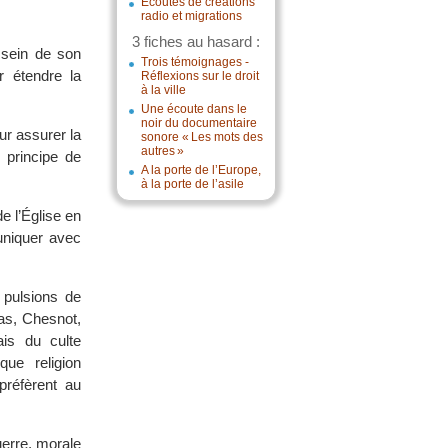
Écoutes de créations
radio et migrations
3 fiches au hasard :
 sein de son
Trois témoignages -
 étendre la
Réflexions sur le droit
à la ville
Une écoute dans le
noir du documentaire
ur assurer la
sonore « Les mots des
autres »
e principe de
A la porte de l’Europe,
à la porte de l’asile
e l’Église en
muniquer avec
 pulsions de
nas, Chesnot,
ais du culte
que religion
préfèrent au
guerre, morale