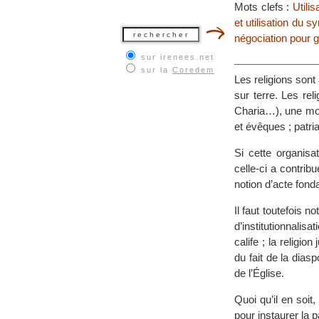
Mots clefs :
Utilis
et utilisation du 
négociation pour g
sur irenees.net
sur la
Coredem
Les religions sont
sur terre. Les rel
Charia…), une mora
et évêques ; patr
Si cette organisa
celle-ci a contribu
notion d’acte fond
Il faut toutefois 
d’institutionnali
calife ; la religi
du fait de la diasp
de l’Église.
Quoi qu’il en soit
pour instaurer la p