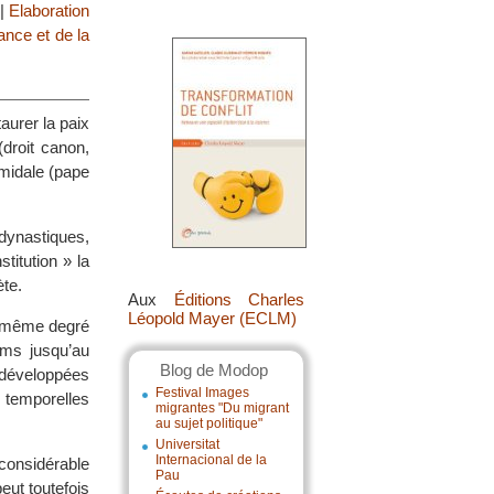
|
Elaboration
ance et de la
aurer la paix
(droit canon,
amidale (pape
dynastiques,
titution » la
ète.
Aux
Éditions Charles
Léopold Mayer (ECLM)
le même degré
ams jusqu’au
Blog de Modop
u développées
Festival Images
s temporelles
migrantes "Du migrant
au sujet politique"
Universitat
Internacional de la
 considérable
Pau
peut toutefois