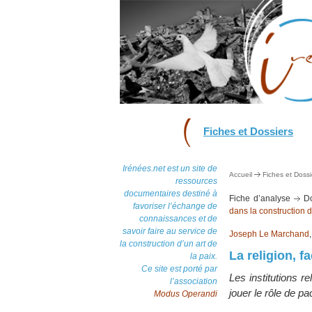
Fiches et Dossiers
Irénées.net est un site de
Accueil
Fiches et Dossi
ressources
documentaires destiné à
Fiche d’analyse
Do
favoriser l’échange de
dans la construction 
connaissances et de
savoir faire au service de
Joseph Le Marchand
la construction d’un art de
La religion, f
la paix.
Ce site est porté par
Les institutions r
l’association
jouer le rôle de pa
Modus Operandi