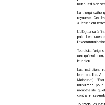
tout aussi bien ser
Le clergé catholi
royaume. Cet im
« Jérusalem terres
L’allégeance à l’i
paix. Les luttes 
l’excommunication 
Toutefois, l’origi
tant qu’institutio
leur dieu.
Les institutions 
leurs ouailles. A
Malbrunot), l’Ét
musulman pour in
monothéiste qu’el
contraire rassemb
Toutefois, les inst