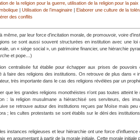
ation de la religion pour la guerre, utilisation de la religion pour la paix
symbolique
|
Utilisation de l'imaginaire
|
Elaborer une culture de la tolér
érer des conflits
 à même, par leur force d’incitation morale, de promouvoir, voire d’inst
igions se sont aussi souvent structurées en institution avec une loi 
le, un « siège social », un patrimoine financier, une hiérarchie pyr
iarche et pope…)
tion centralisée fut établie pour échapper aux prises de pouvoirs 
é à faire des religions des institutions. On retrouve de plus dans « ins
ateur, très importante dans le cas des religions révélées par un proph
noter que les grandes religions monothéistes n’ont pas toutes atteint 
sation : la religion musulmane a hiérarchisé ses serviteurs, des im
on juive se retrouve autour des institutions reçues par Moïse mais pe
ora ; les cultes protestants se sont établis sur le déni des institution
, les instances religieuses et leur hiérarchie ont une force d’influence
aix en argumentant à partir de la morale initiale. Cette morale initiale 