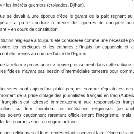
vir les intérêts guerriers (croisades, Djihad).
que se devait à une époque d’être le garant de la paix régnant au
pératif a pu le conduire à mener des guerres de conquête pour
tre » en cours de constitution.
nstitution religieuse a toujours été considérée comme une nécessité po
contre les hérétiques et les cathares ; l’inquisition espagnole et l
ont été menés au nom de l’unité de l’Église.
ne de la réforme protestante se trouve précisément dans cette critique d
n, les fidèles n’ayant pas besoin d’intermédiaire terrestre pour com
religieuses sont aujourd’hui plutôt perçues comme régulatrices des
u moment de la prise d’otage des journalistes français en Iraq (Aube
at français s’est adressé immédiatement aux responsables franç
fluer sur leur libération. Les institutions religieuses (de quel
les soient) cautionnent rarement officiellement l’intégrisme, mais 
ler les courants sous un dogme unitaire.
itutions religieuses et leurs représentants peuvent faire l’éloge de la 