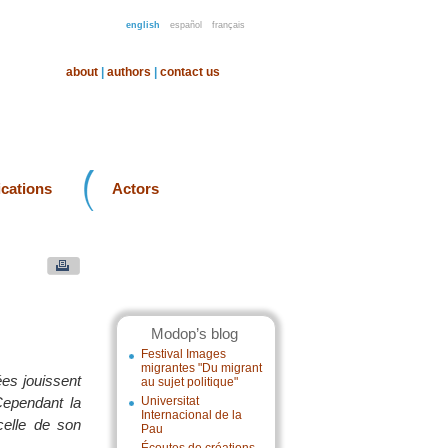
english
español
français
about
|
authors
|
contact us
ications
Actors
Modop’s blog
Festival Images
migrantes "Du migrant
ées jouissent
au sujet politique"
 Cependant la
Universitat
Internacional de la
celle de son
Pau