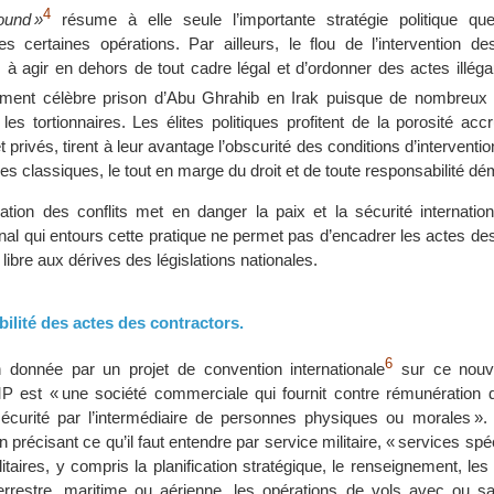
4
ound »
résume à elle seule l’importante stratégie politique qu
 des certaines opérations. Par ailleurs, le flou de l’intervention 
 à agir en dehors de tout cadre légal et d’ordonner des actes illéga
tement célèbre prison d’Abu Ghrahib en Irak puisque de nombreux
es tortionnaires. Les élites politiques profitent de la porosité acc
t privés, tirent à leur avantage l’obscurité des conditions d’intervent
ères classiques, le tout en marge du droit et de toute responsabilité d
tion des conflits met en danger la paix et la sécurité internation
ional qui entours cette pratique ne permet pas d’encadrer les actes de
libre aux dérives des législations nationales.
ilité des actes des contractors.
6
on donnée par un projet de convention internationale
sur ce nouv
MP est « une société commerciale qui fournit contre rémunération 
sécurité par l’intermédiaire de personnes physiques ou morales ». (
en précisant ce qu’il faut entendre par service militaire, « services spé
litaires, y compris la planification stratégique, le renseignement, les
rrestre, maritime ou aérienne, les opérations de vols avec ou sa