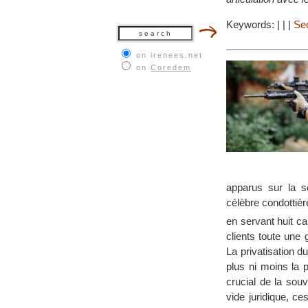
Keywords:
|
|
|
Sec
on irenees.net
on
Coredem
apparus sur la sc
célèbre condottièr
en servant huit c
clients toute une
La privatisation d
plus ni moins la p
crucial de la sou
vide juridique, c