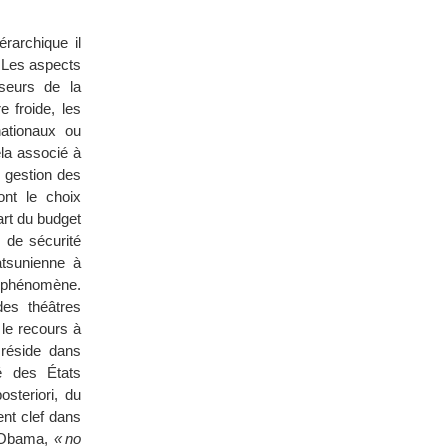
rarchique il
. Les aspects
seurs de la
e froide, les
nationaux ou
la associé à
e gestion des
ont le choix
art du budget
 de sécurité
atsunienne à
e phénomène.
des théâtres
 le recours à
 réside dans
té des États
steriori, du
ent clef dans
k Obama,
« no