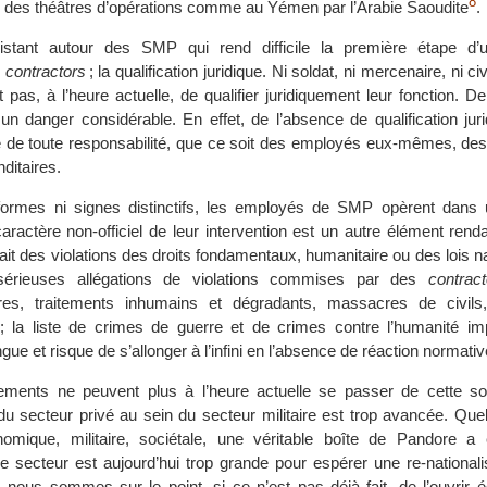
8
r des théâtres d’opérations comme au Yémen par l’Arabie Saoudite
.
istant autour des SMP qui rend difficile la première étape d’
s
contractors
; la qualification juridique. Ni soldat, ni mercenaire, ni civi
pas, à l’heure actuelle, de qualifier juridiquement leur fonction. D
 un danger considérable. En effet, de l’absence de qualification juri
té de toute responsabilité, que ce soit des employés eux-mêmes, des
itaires.
iformes ni signes distinctifs, les employés de SMP opèrent dans 
caractère non-officiel de leur intervention est un autre élément rendant
fait des violations des droits fondamentaux, humanitaire ou des lois n
érieuses allégations de violations commises par des
contract
ures, traitements inhumains et dégradants, massacres de civils
 ; la liste de crimes de guerre et de crimes contre l’humanité i
gue et risque de s’allonger à l’infini en l’absence de réaction normativ
ements ne peuvent plus à l’heure actuelle se passer de cette sou
 du secteur privé au sein du secteur militaire est trop avancée. Quel
omique, militaire, sociétale, une véritable boîte de Pandore a 
e secteur est aujourd’hui trop grande pour espérer une re-nationali
 nous sommes sur le point, si ce n’est pas déjà fait, de l’ouvrir 