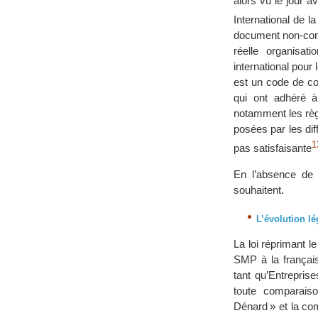
alors vu le jour 
International de 
document non-cont
réelle organisat
international pour
est un code de c
qui ont adhéré 
notamment les règ
posées par les dif
1
pas satisfaisante
En l’absence de c
souhaitent.
L’évolution lé
La loi réprimant 
SMP à la français
tant qu’Entrepris
toute comparaiso
Dénard » et la co