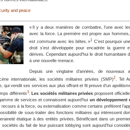
urity and peace
« Il y a deux manières de combattre, l’une avec les 
avec la force. La première est propre aux hommes, 
1
est commune avec les bêtes. »
C’est pourquoi un
droit s’est développée pour encadrée la guerre e
dérives. Cependant aujourd’hui le droit humanitaire do
à une nouvelle menace.
Depuis une vingtaine d’années, de nouveaux a
2
ène internationale, les sociétés militaires privées (SMP)
. Tel A
e, qui vendit ses services aux plus offrant et fit preuve d’un apolitis
3
amps différents
.
Les sociétés militaires privées
proposent officiell
 gamme de services et connaissent aujourd’hui
un développement e
u recours à la force, ou externalisation comme certains préfèrent l’appe
ossibilité de sous-traiter des fonctions militaires qui intéressent d
veraineté étatique à des entités privées. Bénéficiant dans un premi
es sociétés du fait de leur puissant lobbying sont aujourd’hui cons