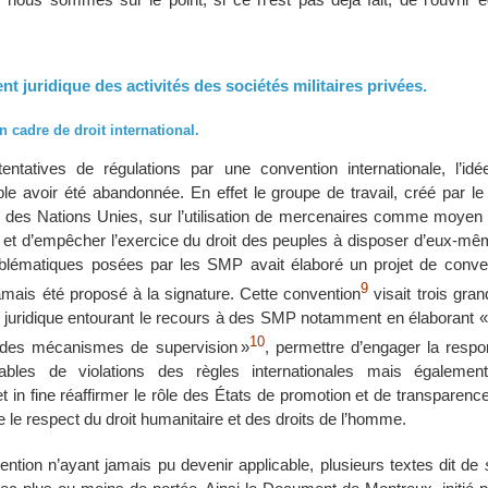
t juridique des activités des sociétés militaires privées.
 cadre de droit international.
entatives de régulations par une convention internationale, l’idé
le avoir été abandonnée. En effet le groupe de travail, créé par le
 des Nations Unies, sur l’utilisation de mercenaires comme moyen d
 et d’empêcher l’exercice du droit des peuples à disposer d’eux-mêm
blématiques posées par les SMP avait élaboré un projet de conven
9
mais été proposé à la signature. Cette convention
visait trois gran
ide juridique entourant le recours à des SMP notamment en élaborant
10
t des mécanismes de supervision »
, permettre d’engager la respo
pables de violations des règles internationales mais égalemen
t in fine réaffirmer le rôle des États de promotion et de transpare
 le respect du droit humanitaire et des droits de l’homme.
ention n’ayant jamais pu devenir applicable, plusieurs textes dit de