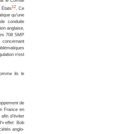
par le Comité
12
 États
. Ce
tique qu’une
de conduite
ion anglaise,
 Les 708 SMP
 concernant
oblématiques
ulation n’est
comme ils le
eloppement de
en France en
fin d’éviter
’« effet Bob
iétés anglo-