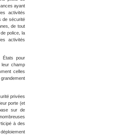
ssances ayant
es activités
s de sécurité
nnes, de tout
de police, la
s activités
x États pour
de leur champ
mment celles
t grandement
rité privées
eur porte (et
base sur de
de nombreuses
ticipé à des
déploiement