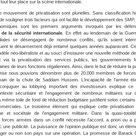
tout leur place sur la scène internationale.
mouvement de privatisation sont plurielles. Sans classification hié
e souligner trois facteurs qui ont facilité le développement des SMP
conomiques sont les premiers arguments invoqués par les défen
de la sécurité internationale
. En effet au lendemain de la Guerr
ales se désengagent de nombreux conflits, qu’ils soient inter
inuent le désarmement déjà entamé quelques années auparavant. Ce
odèle néo-libéraliste et au souci d’instaurer une nouvelle méthode d
 via la privatisation des services publics, les gouvernements f
aines de leurs fonctions régaliennes. Ainsi, dans le but de réduire la p
fense nous pouvions dénombrer plus de 20.000 membres de forces
main de la chute de Saddam Hussein. L’incapacité de l’armée ét
e conjuguer au lobbying important des investisseurs explique c
contexte sécuritaire et l’engagement de nombreux militaires sur 
a même toile de fond de réduction budgétaire justifient selon certains
merciales. Le troisième élément qui explique cette privatisation
que et sociétale de l’engagement militaire. Dans la quasi-totali
forces armées dans un conflit nécessite l’accord, a priori ou a po
c une publicité. La puissance de l’opinion publique est donc un élém
gager ou non son pays sur une opération. La promesse de Barac