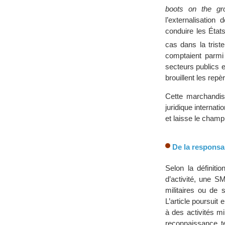
boots on the gr
l’externalisation
conduire les États
cas dans la tris
comptaient parmi l
secteurs publics e
brouillent les rep
Cette marchandisa
juridique internat
et laisse le champ 
De la responsab
Selon la définiti
d’activité, une S
militaires ou de 
L’article poursuit 
à des activités mi
reconnaissance te