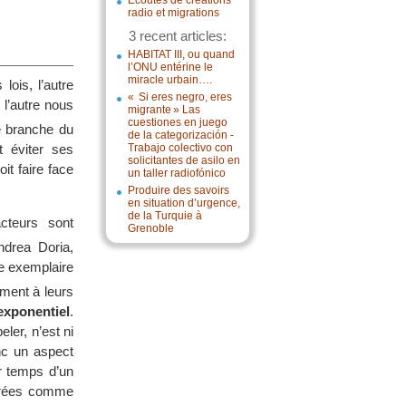
Écoutes de créations
radio et migrations
3 recent articles:
HABITAT III, ou quand
l’ONU entérine le
miracle urbain….
lois, l’autre
« Si eres negro, eres
l’autre nous
migrante » Las
cuestiones en juego
e branche du
de la categorización -
t éviter ses
Trabajo colectivo con
solicitantes de asilo en
it faire face
un taller radiofónico
Produire des savoirs
en situation d’urgence,
de la Turquie à
cteurs sont
Grenoble
ndrea Doria,
me exemplaire
ement à leurs
xponentiel
.
ler, n’est ni
onc un aspect
er temps d’un
idérées comme