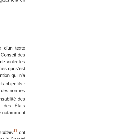
e d’un texte
 Conseil des
e violer les
es qui s’est
tion qui n’a
ds objectifs :
 « des normes
nsabilité des
t des États
nce notamment
11
softlaw
ont