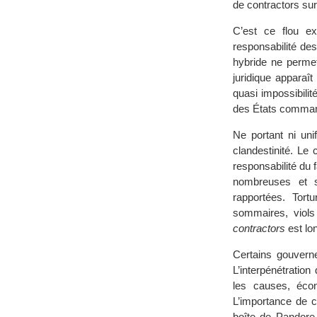
de contractors su
C’est ce flou ex
responsabilité de
hybride ne permet 
juridique apparaît
quasi impossibili
des États command
Ne portant ni un
clandestinité. Le 
responsabilité du 
nombreuses et s
rapportées. Tort
sommaires, viols
contractors
est lon
Certains gouvern
L’interpénétration
les causes, écon
L’importance de c
boîte de Pandore,