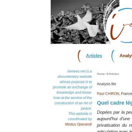
Articles
Analyt
Irenees.net is a
Home
Articles
documentary website
whose purpose is to
Analysis file
promote an exchange of
knowledge and know-
Paul CHIRON
, Franc
how at the service of the
Quel cadre lé
construction of an Art of
peace.
Dopées par la peur
This website is
aujourd’hui d’une
coordinated by
Modus Operandi
privatisation du
articulation avec 