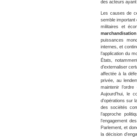
des acteurs ayant 
Les causes de ce 
semble important d
militaires et é
marchandisation 
puissances mondi
internes, et cont
l’application du m
États, notamment
d’externaliser cert
affectée à la dé
privée, au lende
maintenir l’ordr
Aujourd’hui, le 
d’opérations sur l
des sociétés com
l’approche politi
l’engagement des 
Parlement, et don
la décision d’en