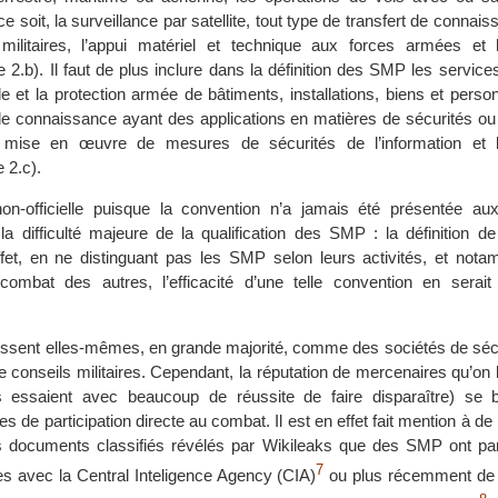
e soit, la surveillance par satellite, tout type de transfert de connai
militaires, l’appui matériel et technique aux forces armées et l
e 2.b). Il faut de plus inclure dans la définition des SMP les service
e et la protection armée de bâtiments, installations, biens et perso
 de connaissance ayant des applications en matières de sécurités ou 
 mise en œuvre de mesures de sécurités de l’information et le
 2.c).
 non-officielle puisque la convention n’a jamais été présentée au
e la difficulté majeure de la qualification des SMP : la définition 
ffet, en ne distinguant pas les SMP selon leurs activités, et nota
combat des autres, l’efficacité d’une telle convention en serai
ssent elles-mêmes, en grande majorité, comme des sociétés de sécu
 conseils militaires. Cependant, la réputation de mercenaires qu’on l
 essaient avec beaucoup de réussite de faire disparaître) se 
 de participation directe au combat. Il est en effet fait mention à 
s documents classifiés révélés par Wikileaks que des SMP ont par
7
es avec la Central Inteligence Agency (CIA)
ou plus récemment de 