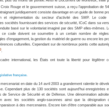
avec plus ou moins de portée. Ainsi le Document de Montreux, initié 
la Croix Rouge et le gouvernement suisse, a reçu l’approbation de 54
raignant juridiquement consiste davantage en un guide de bonne pra
ion et réglementation du secteur d’activité des SMP. Le code 
 les sociétés fournissant des services de sécurité, ICoC dans sa vers
onduite basé sur le volontariat imaginé par des SMP elles-mêmes.
à ce code doivent se soumettre à un certain nombre de règles
les d’engagement, la gestion du matériel de guerre ou encore les pr
férences culturelles. Cependant sur de nombreux points cette autorég
3
.
adre international, les États ont toute la liberté pour légiférer 
gislative française.
le mercenariat en date du 14 avril 2003 a grandement ralentie le dév
e. Cependant plus de 130 sociétés sont aujourd’hui enregistrées 
es de Service de Sécurité et de Défense. Une dénomination adroite a
n avec les sociétés anglo-saxonnes ainsi que la désignation d
mparaison à des mercenaires. Encore loin d’être comparable aux soc