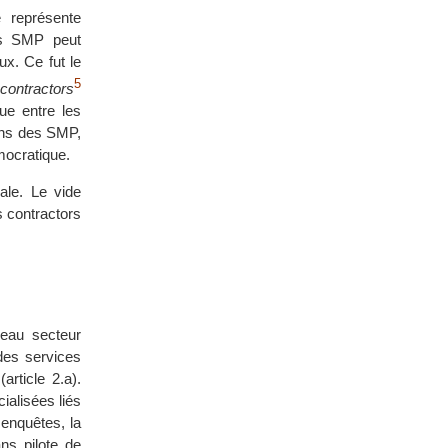
e représente
des SMP peut
ux. Ce fut le
5
contractors
rue entre les
ions des SMP,
émocratique.
ale. Le vide
s contractors
eau secteur
des services
article 2.a).
cialisées liés
 enquêtes, la
ns pilote de