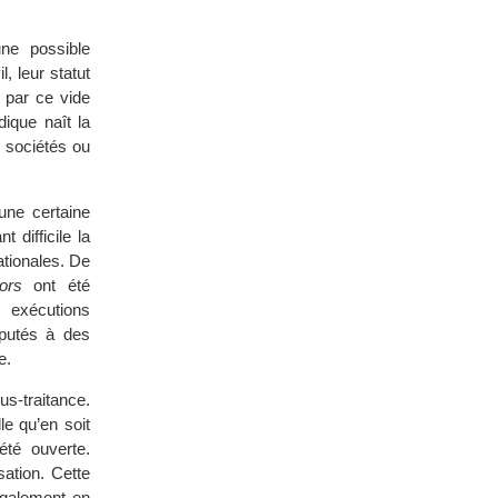
une possible
l, leur statut
e par ce vide
dique naît la
 sociétés ou
une certaine
 difficile la
ationales. De
ors
ont été
, exécutions
mputés à des
e.
s-traitance.
le qu’en soit
été ouverte.
sation. Cette
également en