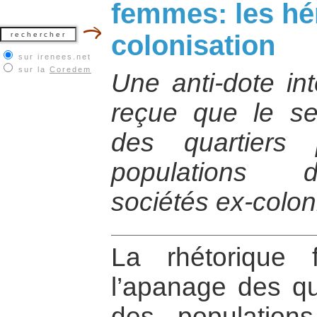
femmes: les hér
colonisation
sur irenees.net
sur la
Coredem
Une anti-dote int
reçue que le se
des quartiers
populations 
sociétés ex-colon
La rhétorique 
l’apanage des qu
des population