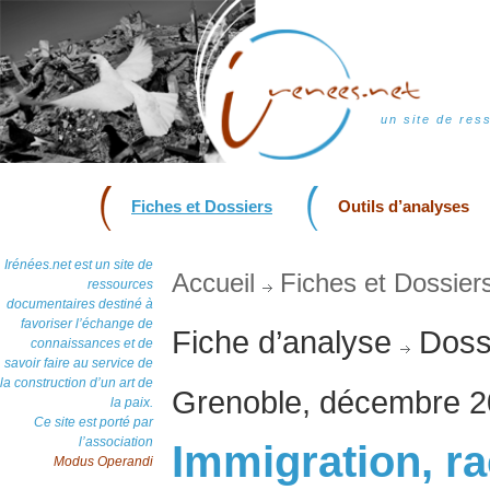
un site de res
Fiches et Dossiers
Outils d’analyses
Irénées.net est un site de
Accueil
Fiches et Dossier
ressources
documentaires destiné à
favoriser l’échange de
Fiche d’analyse
Dossi
connaissances et de
savoir faire au service de
la construction d’un art de
Grenoble, décembre 
la paix.
Ce site est porté par
l’association
Immigration, ra
Modus Operandi