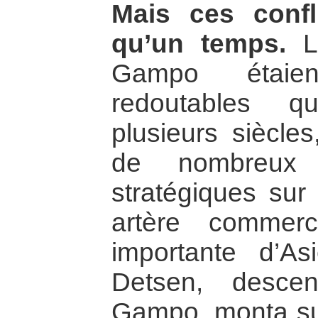
Mais ces confl
qu’un temps.
Le
Gampo étaien
redoutables q
plusieurs siècle
de nombreux 
stratégiques sur
artère commerc
importante d’A
Detsen, desce
Gampo, monta sur