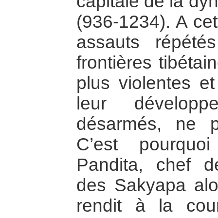
capitale de la dy
(936-1234). A ce
assauts répét
frontières tibéta
plus violentes et
leur développ
désarmés, ne po
C’est pourquo
Pandita, chef d
des Sakyapa alor
rendit à la co