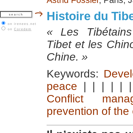
Histoire du Tib
on irenees.net
« Les Tibétain
on
Coredem
Tibet et les Chin
Chine. »
Keywords:
Devel
peace
|
|
|
|
|
Conflict man
prevention of the