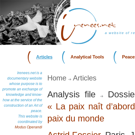
a website of r
Articles
Analytical Tools
Peace
Irenees.net is a
Home
Articles
documentary website
whose purpose is to
promote an exchange of
Analysis file
Dossie
knowledge and know-
how at the service of the
« La paix naît d’abor
construction of an Art of
peace.
paix du monde
This website is
coordinated by
Modus Operandi
Astrid Fossier
, Paris,