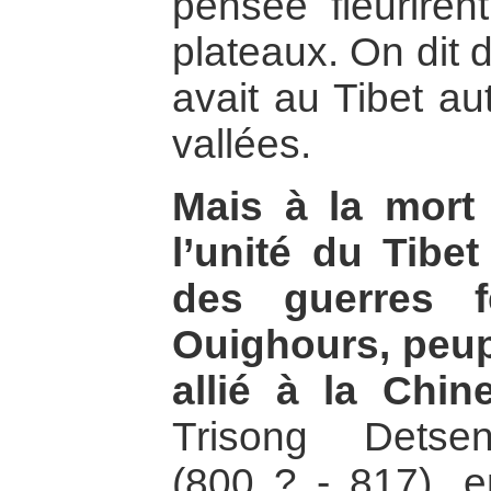
pensée fleuriren
plateaux. On dit 
avait au Tibet a
vallées.
Mais à la mort
l’unité du Tibe
des guerres f
Ouighours, peupl
allié à la Chine
Trisong Detse
(800 ? - 817), en