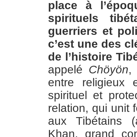
place à l’époq
spirituels tib
guerriers et po
c’est une des clé
de l’histoire Tib
appelé
Chöyön
,
entre religieux e
spirituel et prot
relation, qui uni
aux Tibétains 
Khan, grand con