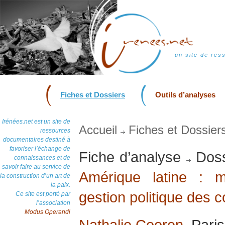
un site de res
Fiches et Dossiers
Outils d’analyses
Irénées.net est un site de
Accueil
Fiches et Dossier
ressources
documentaires destiné à
favoriser l’échange de
Fiche d’analyse
Doss
connaissances et de
savoir faire au service de
Amérique latine : 
la construction d’un art de
la paix.
gestion politique des co
Ce site est porté par
l’association
Modus Operandi
Nathalie Cooren
, Pari