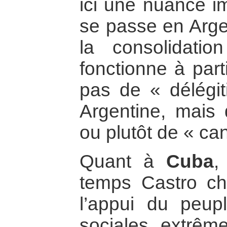
ici une nuance i
se passe en Arge
la consolidati
fonctionne à part
pas de « délégi
Argentine, mais 
ou plutôt de « can
Quant à
Cuba
,
temps Castro che
l’appui du peup
sociales extrême