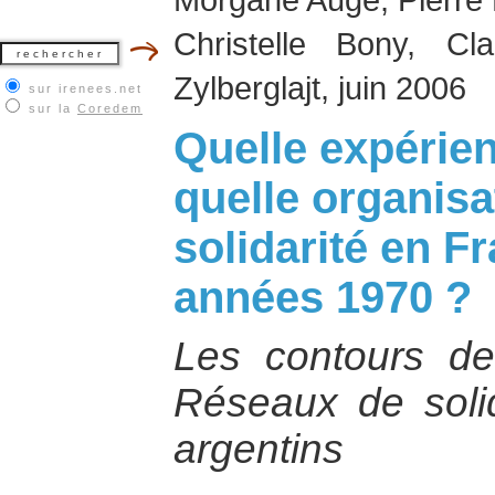
Christelle Bony, Cl
Zylberglajt, juin 2006
sur irenees.net
sur la
Coredem
Quelle expérienc
quelle organisa
solidarité en F
années 1970 ?
Les contours de 
Réseaux de solid
argentins