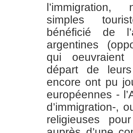
l’immigration
simples touri
bénéficié de l’
argentines (opp
qui oeuvraient
départ de leur
encore ont pu jou
européennes - l’
d’immigration-, o
religieuses pou
auprès d’une co