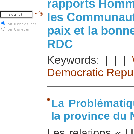
rapports Hom
les Communauté
on irenees.net
paix et la bon
on
Coredem
RDC
Keywords:
|
|
|
Democratic Repub
La Problémati
la province du
Les relations «