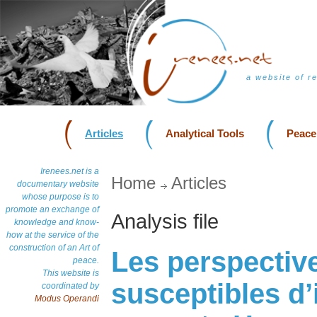
a website of r
Articles
Analytical Tools
Peace
Irenees.net is a
Home
Articles
documentary website
whose purpose is to
promote an exchange of
Analysis file
knowledge and know-
how at the service of the
construction of an Art of
Les perspectiv
peace.
This website is
susceptibles d’
coordinated by
Modus Operandi