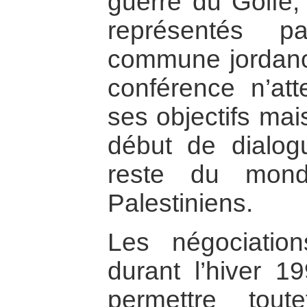
guerre du Golfe, 
représentés p
commune jordano-
conférence n’att
ses objectifs mai
début de dialogu
reste du mond
Palestiniens.
Les négociatio
durant l’hiver 
permettre tou