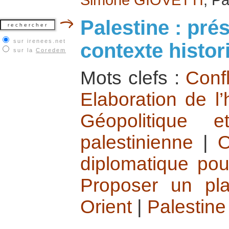
Palestine : pré
sur irenees.net
contexte histor
sur la
Coredem
Mots clefs :
Confl
Elaboration de l’
Géopolitique e
palestinienne
|
diplomatique pou
Proposer un pl
Orient
|
Palestine