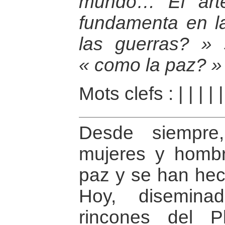
mundo… El art
fundamenta en l
las guerras? » 
« como la paz? »
Mots clefs :
|
|
|
|
|
Desde siempre
mujeres y hombr
paz y se han hec
Hoy, disemina
rincones del P