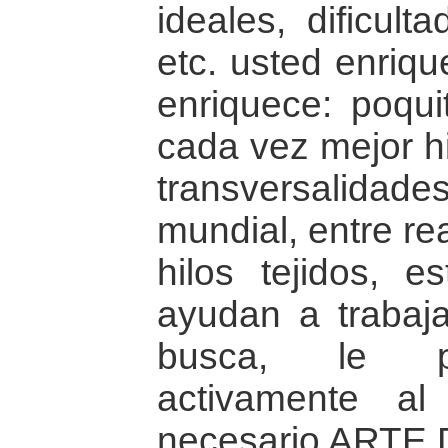
ideales, dificult
etc. usted enriq
enriquece: poqui
cada vez mejor hi
transversalida
mundial, entre re
hilos tejidos, e
ayudan a trabaj
busca, le per
activamente a
necesario ARTE 