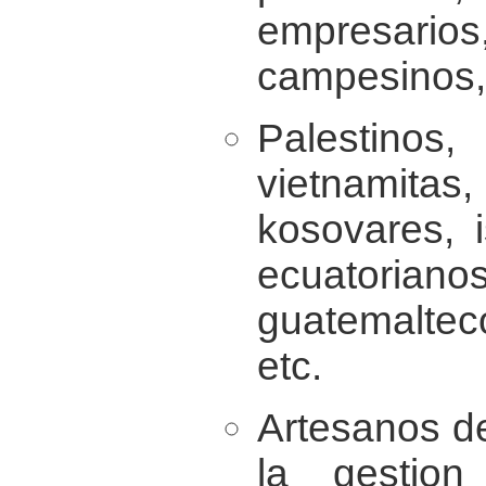
empresar
campesinos, 
Palestin
vietnamitas
kosovares, i
ecuatorianos
guatemaltec
etc.
Artesanos d
la gestio