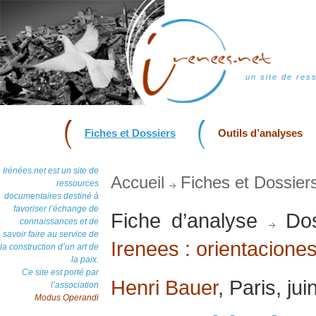
un site de res
Fiches et Dossiers
Outils d’analyses
Irénées.net est un site de
Accueil
Fiches et Dossier
ressources
documentaires destiné à
favoriser l’échange de
Fiche d’analyse
Dos
connaissances et de
savoir faire au service de
Irenees : orientacione
la construction d’un art de
la paix.
Ce site est porté par
Henri Bauer
, Paris, ju
l’association
Modus Operandi