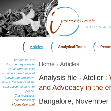
a website of r
Articles
Analytical Tools
Peace
Irenees.net is a
Home
Articles
documentary website
whose purpose is to
promote an exchange of
Analysis file
Atelier :
knowledge and know-
how at the service of the
and Advocacy in the 
construction of an Art of
peace.
This website is
Bangalore, November
coordinated by
Modus Operandi