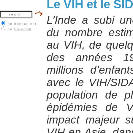
Le VIH et le SI
L’Inde a subi un
on irenees.net
du nombre estim
on
Coredem
au VIH, de quelq
des années 19
millions d’enfant
avec le VIH/SID
population de pl
épidémies de 
impact majeur s
VIH en Asie, dans