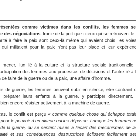
ésentées comme victimes dans les conflits, les femmes se
le des négociations.
Ironie de la politique : ceux qui se retrouvent l
torité à faire la paix sont ceux-là même qui avaient choisi les voi
 qui militaient pour la paix n’ont pas leur place et leur expérien
ener, l’un lié à la culture et la structure sociale traditionnelle 
articipation des femmes aux processus de décisions et l’autre lié à
n de faire de la guerre ou de la paix, une affaire d’homme.
ns de guerre, les femmes peuvent subir en silence, être contraint d
 préparer leurs enfants à la guerre, y participer directement, 
ien encore résister activement à la machine de guerre.
as, le conflit est perçu
« comme quelque chose qui échappe total
e pour le pouvoir à un niveau qui les dépasse. Lorsque les femmes ne 
 de la guerre, ou se sentent mises à l’écart des mécanismes de la
onalité et ses conséquences destructrices éclipsent facilement s