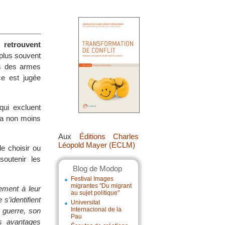
 retrouvent
e plus souvent
es des armes
ce est jugée
qui excluent
 la non moins
Aux
Éditions Charles
Léopold Mayer (ECLM)
e choisir ou
soutenir les
Blog de Modop
Festival Images
migrantes "Du migrant
ement à leur
au sujet politique"
s’identifient
Universitat
Internacional de la
 guerre, son
Pau
es avantages