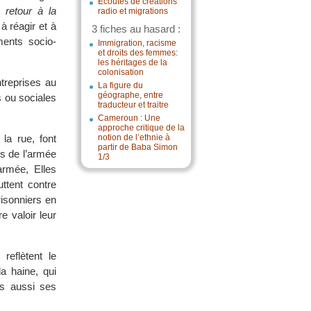
Écoutes de créations
 retour à la
radio et migrations
à réagir et à
3 fiches au hasard :
ements socio-
Immigration, racisme
et droits des femmes:
les héritages de la
colonisation
ntreprises au
La figure du
géographe, entre
s ou sociales
traducteur et traitre
Cameroun : Une
approche critique de la
a rue, font
notion de l’ethnie à
partir de Baba Simon
es de l’armée
1/3
armée, Elles
uttent contre
risonniers en
e valoir leur
reflètent le
a haine, qui
is aussi ses