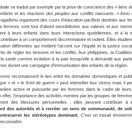
obale se traduit par exemple par la prise de conscience des
« liens ét
enfants et les réactions des peuples aux conflits naissants. »
Ainsi
gadishu organisent des cours d’éducation pacifiste destinés aux 
 femmes sont tout d’abord sensibilisées aux valeurs et aux normes
tent à leurs enfants dans leurs interactions quotidiennes, et à la 
contribuer à un comportement discriminatoire et violent. Elles étudien
ation différentes qui mettent l’accent sur l’équité et la justice socia
s de régler les tensions et les conflits. Aux philippines, la Coalition
er la santé comme incitation à la paix lorsqu’elle a demandé aux part
mes durant une campagne d’immunisation des enfants de la région.
emmes reconnaissent le lien entre les domaines domestiques et publi
ique »
et
« le front de guerre »
peut intensifier leur stress mais il pe
nière active et puissante par les femmes dans le cadre de leurs 
n effet, l’importance des activités menées par les groupes de femme
ment des blessures personnelles ; elles peuvent contribuer à
ard des autorités et à recréer un sens de communauté, de soli
ntrecarrer les stéréotypes dominant.
C’est un travail éminemme
 reconnaître.