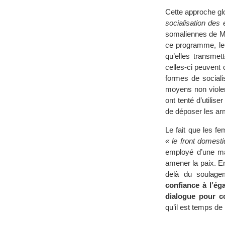
Cette approche gl
socialisation des 
somaliennes de Mo
ce programme, les
qu’elles transmet
celles-ci peuvent 
formes de socialis
moyens non violent
ont tenté d’utilis
de déposer les ar
Le fait que les f
« le front domest
employé d’une ma
amener la paix. E
delà du soulage
confiance à l’ég
dialogue pour co
qu’il est temps de