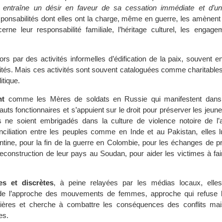
ui entraîne un désir en faveur de sa cessation immédiate et d’un
ponsabilités dont elles ont la charge, même en guerre, les amènent 
cerne leur responsabilité familiale, l’héritage culturel, les engag
ors par des activités informelles d’édification de la paix, souvent e
ocités. Mais ces activités sont souvent cataloguées comme charitable
itique.
nt
comme les Mères de soldats en Russie qui manifestent dans l
auts fonctionnaires et s’appuient sur le droit pour préserver les jeun
s ne soient embrigadés dans la culture de violence notoire de l’
onciliation entre les peuples comme en Inde et au Pakistan, elles l
entine, pour la fin de la guerre en Colombie, pour les échanges de p
econstruction de leur pays au Soudan, pour aider les victimes à fair
es et discrètes
, à peine relayées par les médias locaux, elles 
 de l’approche des mouvements de femmes, approche qui refuse l
tières et cherche à combattre les conséquences des conflits ma
es.