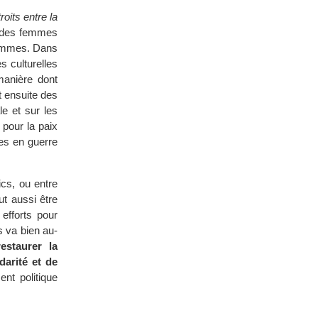
roits entre la
 des femmes
femmes. Dans
 culturelles
manière dont
t ensuite des
le et sur les
 pour la paix
ies en guerre
cs, ou entre
ut aussi être
efforts pour
s va bien au-
restaurer la
darité et de
nt politique