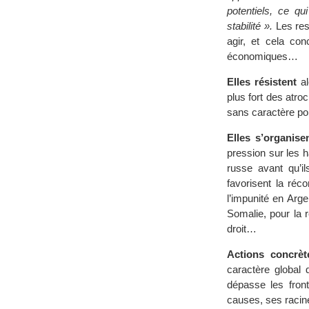
potentiels, ce q
stabilité ».
Les res
agir, et cela con
économiques…
Elles résistent
al
plus fort des atr
sans caractère pol
Elles s’organise
pression sur les h
russe avant qu’il
favorisent la réc
l’impunité en Arg
Somalie, pour la r
droit…
Actions concrèt
caractère global
dépasse les fron
causes, ses racin