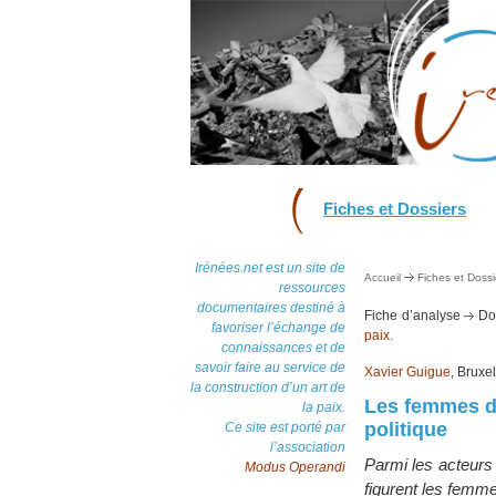
Fiches et Dossiers
Irénées.net est un site de
Accueil
Fiches et Dossi
ressources
documentaires destiné à
Fiche d’analyse
Dos
favoriser l’échange de
paix.
connaissances et de
savoir faire au service de
Xavier Guigue
, Bruxe
la construction d’un art de
Les femmes da
la paix.
politique
Ce site est porté par
l’association
Parmi les acteurs 
Modus Operandi
figurent les femm