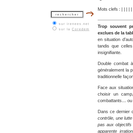
Mots clefs :
|
|
|
|
|
sur irenees.net
Trop souvent pr
sur la
Coredem
exclues de la tab
en situation d’au
tandis que celles
insignifiante.
Double combat à m
généralement la p
traditionnelle faço
Face aux situatio
choisir un camp,
combattants… ou b
Dans ce dernier c
contrôle, une lutt
pas aux objectifs
apparente irrati