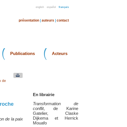
english
español
français
présentation
|
auteurs
|
contact
Publications
Acteurs
n de
En librairie
proche
Transformation de
conflit
, de Karine
Gatelier, Claske
Dijkema et Herrick
on de la paix
Mouafo