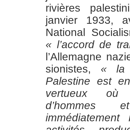
rivières palesti
janvier 1933, 
National Social
« l’accord de tra
l’Allemagne nazie
sionistes,
« la
Palestine est e
vertueux où l
d’hommes e
immédiatement 
activités prod