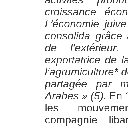
croissance éco
L’économie juiv
consolida grâce
de l’extérieur
exportatrice de l
l’agrumiculture* d
partagée par mo
Arabes » (5).
En 1
les mouvemen
compagnie lib