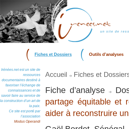
un site de res
Fiches et Dossiers
Outils d’analyses
Irénées.net est un site de
Accueil
Fiches et Dossier
ressources
documentaires destiné à
favoriser l’échange de
Fiche d’analyse
Dos
connaissances et de
savoir faire au service de
partage équitable et r
la construction d’un art de
la paix.
aider à reconstruire u
Ce site est porté par
l’association
Modus Operandi
Gaël Bordet, Sénégal, 