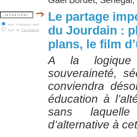
Le partage imp
sur irenees.net
du Jourdain : p
sur la
Coredem
plans, le film 
A la logique 
souveraineté, séc
conviendra déso
éducation à l’alté
sans laquelle
d’alternative à cet