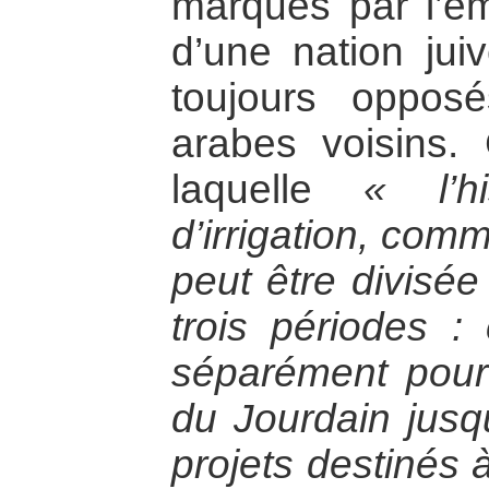
marqués par l’é
d’une nation jui
toujours oppos
arabes voisins. 
laquelle
« l’h
d’irrigation, com
peut être divisé
trois périodes : 
séparément pour 
du Jourdain jusq
projets destinés 