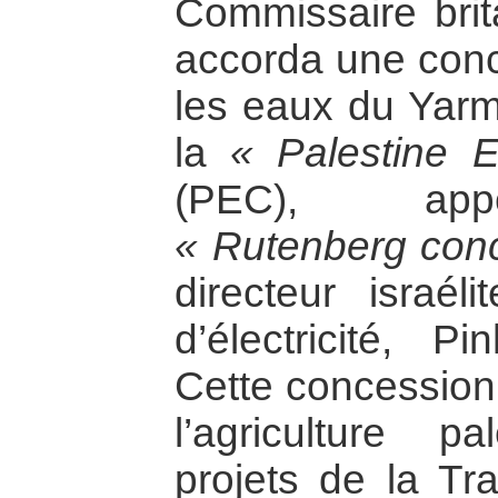
Commissaire brit
accorda une conc
les eaux du Yarm
la
« Palestine E
(PEC), app
« Rutenberg con
directeur israé
d’électricité, P
Cette concession
l’agriculture p
projets de la Tr