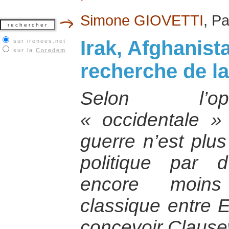
Simone GIOVETTI
, Pa
Irak, Afghanista
sur irenees.net
sur la
Coredem
recherche de la
Selon l’op
« occidentale »
guerre n’est plus
politique par 
encore moins
classique entre E
concevoir Claus