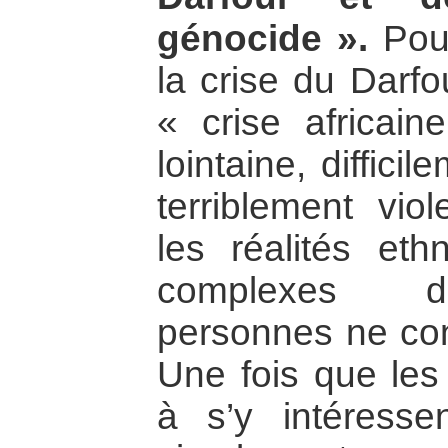
génocide ».
Pour
la crise du Darf
« crise africain
lointaine, diffic
terriblement vio
les réalités eth
complexes do
personnes ne con
Une fois que le
à s’y intéressen