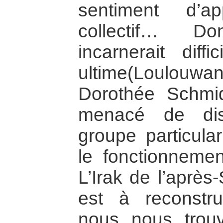
sentiment d’a
collectif… Do
incarnerait diffi
ultime(Loulou
Dorothée Schmidt
menacé de disp
groupe particular
le fonctionnemen
L’Irak de l’aprè
est à reconstru
nous nous tro