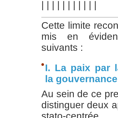
|
|
|
|
|
|
|
|
|
|
|
Cette limite reco
mis en éviden
suivants :
I. La paix par 
la gouvernance
Au sein de ce pre
distinguer deux a
stato-centré