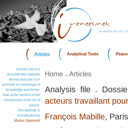
a website of r
Articles
Analytical Tools
Peace
Irenees.net is a
Home
Articles
documentary website
whose purpose is to
promote an exchange of
Analysis file
Dossie
knowledge and know-
how at the service of the
acteurs travaillant pour
construction of an Art of
peace.
This website is
François Mabille
, Pari
coordinated by
Modus Operandi