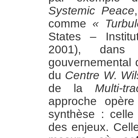
Systemic Peace
comme
« Turbu
States – Instit
2001), dans 
gouvernemental d
du
Centre W. Wi
de la
Multi-tr
approche opère
synthèse : celle
des enjeux. Cell