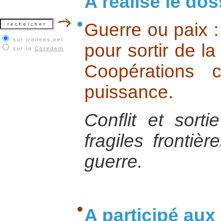
A réalisé le dos
Guerre ou paix :
sur irenees.net
pour sortir de l
sur la
Coredem
Coopérations c
puissance.
Conflit et sorti
fragiles frontièr
guerre.
A participé aux