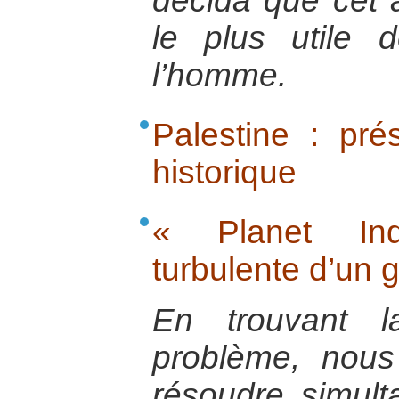
décida que cet a
le plus utile 
l’homme.
Palestine : pré
historique
« Planet Ind
turbulente d’un 
En trouvant l
problème, nous
résoudre simul