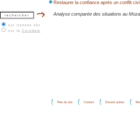
Restaurer la confiance après un conflit civi
Analyse comparée des situations au Moz
sur irenees.net
sur la
Coredem
Plan du site
Contact
Devenir auteur
Men