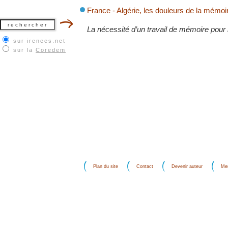
France - Algérie, les douleurs de la mémoi
La nécessité d’un travail de mémoire pour 
sur irenees.net
sur la
Coredem
Plan du site
Contact
Devenir auteur
Men