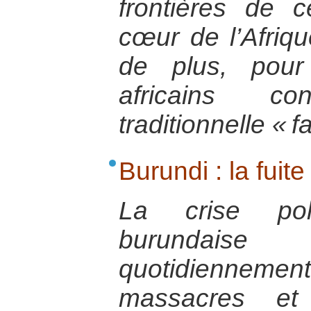
frontières de 
cœur de l’Afriqu
de plus, pou
africains c
traditionnelle « f
Burundi : la fuit
La crise poli
burundai
quotidienneme
massacres et 