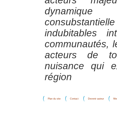
acteurs maje
dynamique
consubstantiel
indubitables in
communautés, le
acteurs de t
nuisance qui e
région
Plan du site
Contact
Devenir auteur
Men