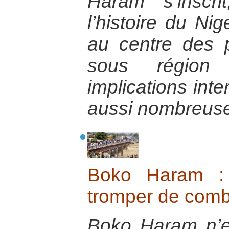
Haram s’inscr
l’histoire du Nig
au centre des 
sous région
implications inte
aussi nombreuse
Boko Haram : 
tromper de comb
Boko Haram n’es