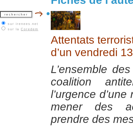
Fiches de l’aut
sur irenees.net
sur la
Coredem
Attentats terrori
d’un vendredi 13
L’ensemble des 
coalition anti
l’urgence d’une 
mener des act
prendre des mes