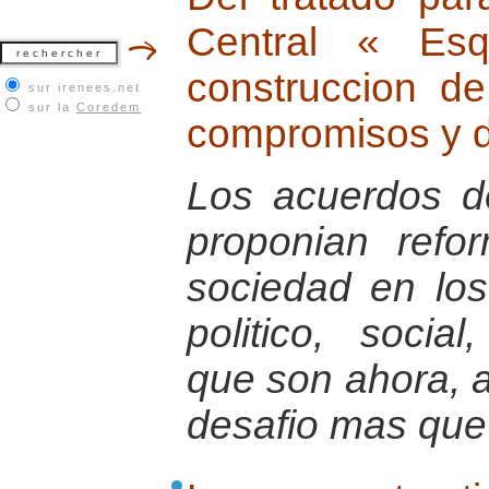
Central « Es
construccion d
sur irenees.net
sur la
Coredem
compromisos y d
Los acuerdos 
proponian refo
sociedad en lo
politico, socia
que son ahora, al
desafio mas que 