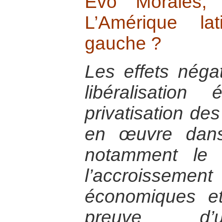
Evo Morales, 
L’Amérique lat
gauche ?
Les effets négat
libéralisatio
privatisation de
en œuvre dans
notamment le f
l’accroissement 
économiques et 
preuve d’u