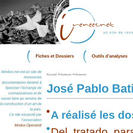
un site de res
Fiches et Dossiers
Outils d’analyses
Irénées.net est un site de
Accueil
Auteurs
Auteurs
ressources
documentaires destiné à
José Pablo Bat
favoriser l’échange de
connaissances et de
savoir faire au service de
la construction d’un art de
la paix.
A réalisé les do
Ce site est porté par
l’association
Modus Operandi
Del tratado pa