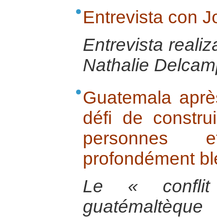
Entrevista con 
Entrevista reali
Nathalie Delcamp
Guatemala après 
défi de constru
personnes 
profondément bl
Le « confli
guatémaltèqu