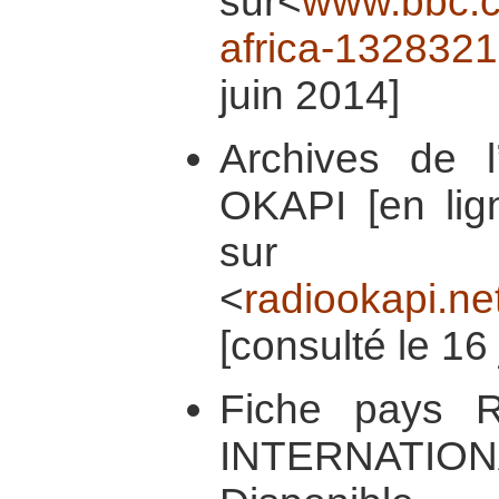
sur<
www.bbc.c
africa-132832
juin 2014]
Archives de l
OKAPI [en lign
sur
<
radiookapi.net
[consulté le 16
Fiche pays 
INTERNATIONA