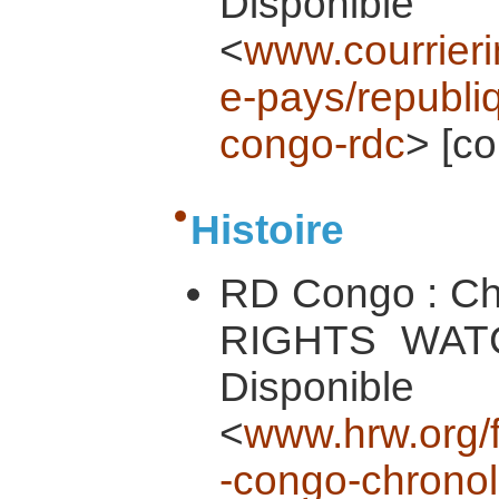
Dispo
<
www.courrieri
e-pays/republi
congo-rdc
> [co
Histoire
RD Congo : Ch
RIGHTS WATCH
Dispon
<
www.hrw.org/
-congo-chronol