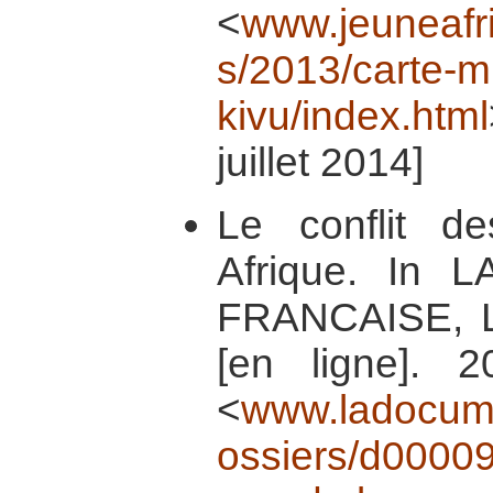
<
www.jeuneafr
s/2013/carte-mi
kivu/index.html
juillet 2014]
Le conflit 
Afrique. In
FRANCAISE, La 
[en ligne]. 2
<
www.ladocumen
ossiers/d000098