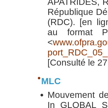
APATRIDES, Ra
République Dé
(RDC). [en lig
au format P
<
www.ofpra.go
port_RDC_05
[Consulté le 27
MLC
Mouvement de l
In GLOBAL SE