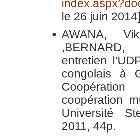
index.aspx?d
le 26 juin 2014
AWANA, Vikt
,BERNARD, J
entretien l’UD
congolais à 
Coopération
coopération mu
Université S
2011, 44p.