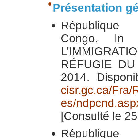
Présentation g
République
Congo. In
L’IMMIGRATI
RÉFUGIE DU 
2014. Dispon
cisr.gc.ca/Fr
es/ndpcnd.asp
[Consulté le 25
République