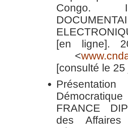
Congo. 
DOCUMENTAI
ELECTRONI
[en ligne]. 
<
www.cnda.
[consulté le 25
Présentatio
Démocratiq
FRANCE DIPL
des Affaire