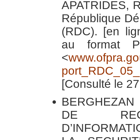
APATRIDES, Ra
République Dé
(RDC). [en lig
au format P
<
www.ofpra.go
port_RDC_05
[Consulté le 27
BERGHEZAN 
DE REC
D’INFORMATI