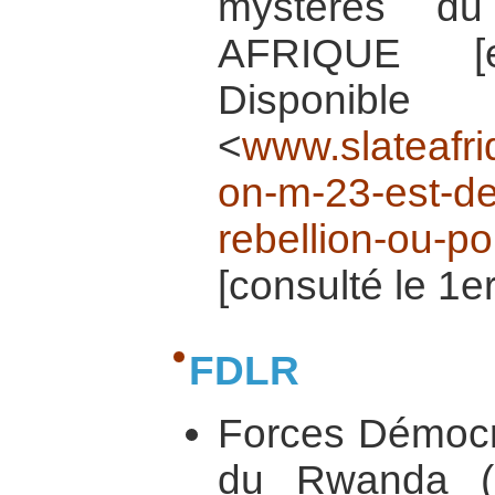
mystères d
AFRIQUE [e
Dispo
<
www.slateafri
on-m-23-est-de-
rebellion-ou-p
[consulté le 1er
FDLR
Forces Démocra
du Rwanda (