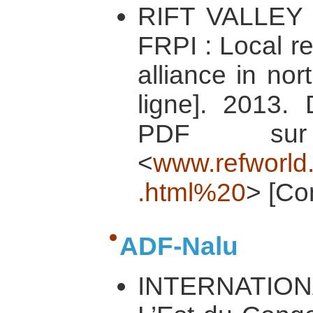
RIFT VALLEY 
FRPI : Local r
alliance in no
ligne]. 2013. 
PDF sur
<
www.refworld
.html%20
> [Co
ADF-Nalu
INTERNATION