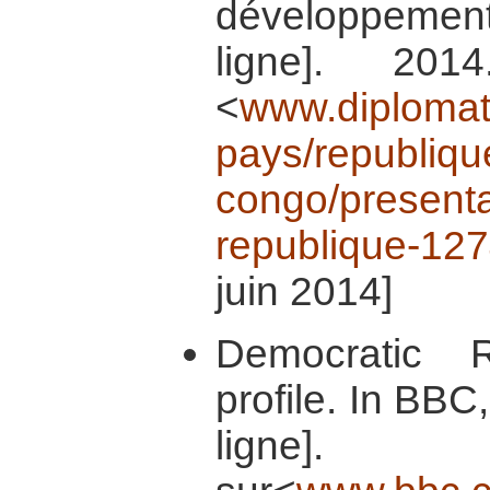
développemen
ligne]. 201
<
www.diplomati
pays/republiqu
congo/presenta
republique-127
juin 2014]
Democratic 
profile. In BB
ligne]. 2