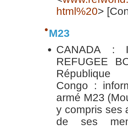
html%20
> [Con
M23
CANADA : 
REFUGEE B
République
Congo : infor
armé M23 (Mou
y compris ses ac
de ses me