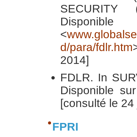
SECURITY (
Dispo
<
www.globalsecu
d/para/fdlr.htm
2014]
FDLR. In SURVI
Disponible su
[consulté le 24
FPRI