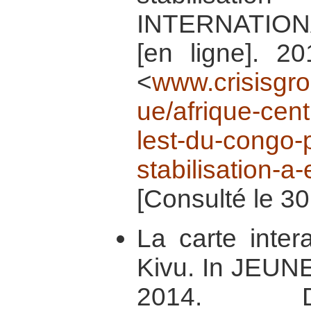
INTERNATIO
[en ligne]. 20
<
www.crisisgrou
ue/afrique-cen
lest-du-congo-
stabilisation-
[Consulté le 30
La carte inter
Kivu. In JEUNE
2014. Di