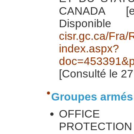
CANADA [e
Disponibl
cisr.gc.ca/Fra
index.aspx?
doc=453391&
[Consulté le 27
Groupes armés
OFFICE 
PROTECTION