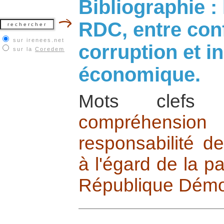
Bibliographie : 
RDC, entre conf
sur irenees.net
corruption et i
sur la
Coredem
économique.
Mots cle
compréhension 
responsabilité de
à l'égard de la pa
République Démo