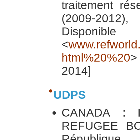
traitement ré
(2009-2012),
Dispo
<
www.refworld.
html%20%20
>
2014]
UDPS
CANADA : 
REFUGEE B
République