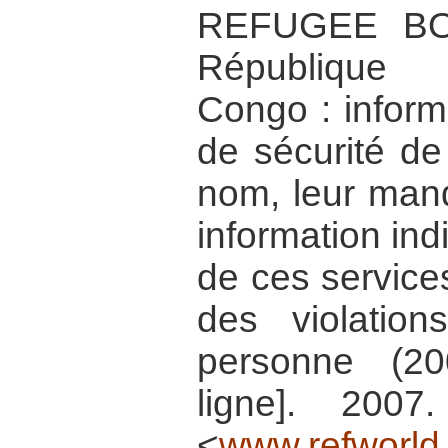
REFUGEE B
République
Congo : inform
de sécurité de 
nom, leur mand
information in
de ces service
des violatio
personne (2
ligne]. 2007
<
www.refworld.