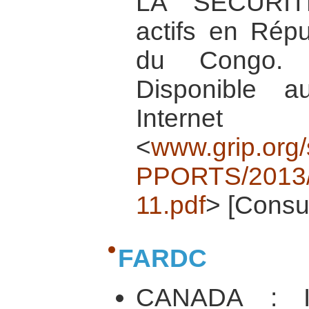
LA SECURIT
actifs en Rép
du Congo. [
Disponible 
Inte
<
www.grip.org/s
PPORTS/2013/
11.pdf
> [Consul
FARDC
CANADA : 