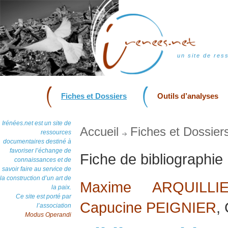
un site de res
Fiches et Dossiers
Outils d’analyses
Irénées.net est un site de
Accueil
Fiches et Dossier
ressources
documentaires destiné à
favoriser l’échange de
Fiche de bibliographie
connaissances et de
savoir faire au service de
la construction d’un art de
Maxime ARQUILLI
la paix.
Ce site est porté par
Capucine PEIGNIER
,
l’association
Modus Operandi