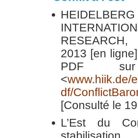
HEIDELBER
INTERNATI
RESEARCH, C
2013 [en ligne
PDF sur
<
www.hiik.de/e
df/ConflictBar
[Consulté le 19
L’Est du Co
stabilisat