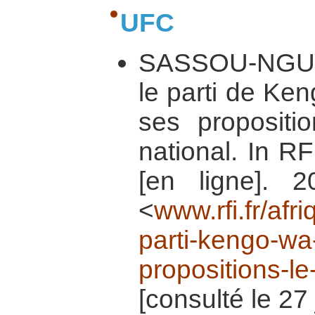
UFC
SASSOU-NGUE
le parti de K
ses propositi
national. In R
[en ligne]. 2
<
www.rfi.fr/afr
parti-kengo-w
propositions-le
[consulté le 27