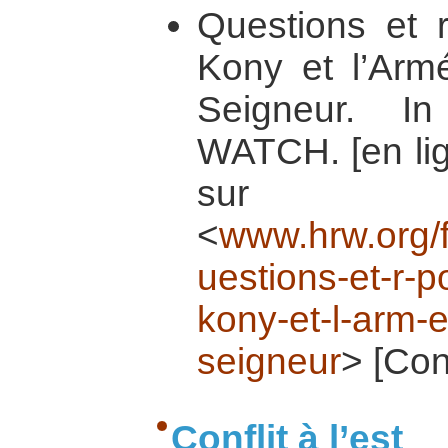
Questions et 
Kony et l’Arm
Seigneur. 
WATCH. [en lig
su
<
www.hrw.org/
uestions-et-r-
kony-et-l-arm-e
seigneur
> [Con
Conflit à l’est