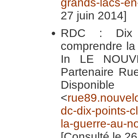
grands-lacs-en-
27 juin 2014]
RDC : Dix 
comprendre la 
In LE NOUV
Partenaire Rue
Dispon
<
rue89.nouvel
dc-dix-points-
la-guerre-au-n
[Consulté le 26