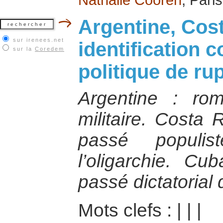
Argentine, Cost
sur irenees.net
identification 
sur la
Coredem
politique de ru
Argentine : ro
militaire. Costa 
passé populis
l’oligarchie. C
passé dictatorial 
Mots clefs :
|
|
|