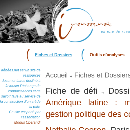
un site de res
Fiches et Dossiers
Outils d’analyses
Irénées.net est un site de
Accueil
Fiches et Dossier
ressources
documentaires destiné à
favoriser l’échange de
Fiche de défi
Dossi
connaissances et de
savoir faire au service de
Amérique latine : 
la construction d’un art de
la paix.
gestion politique des co
Ce site est porté par
l’association
Modus Operandi
Nathalie Cooren
, Pari