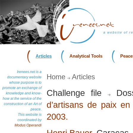
a website of r
Articles
Analytical Tools
Peace
Irenees.net is a
Home
Articles
documentary website
whose purpose is to
promote an exchange of
Challenge file
Doss
knowledge and know-
how at the service of the
d’artisans de paix en 
construction of an Art of
peace.
2003.
This website is
coordinated by
Modus Operandi
Henri Bauer
, Caracas,