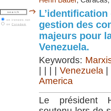
L’identification
on irenees.net
gestion des conf
on
Coredem
majeurs pour la
Venezuela.
Keywords:
Marxi
|
|
|
|
Venezuela
America
Le président 
soutenu lors de s