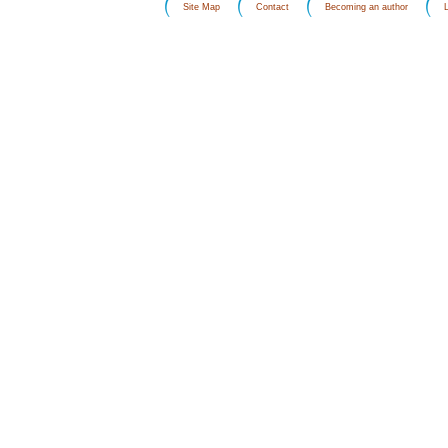
Site Map
Contact
Becoming an author