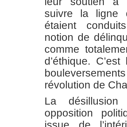
leur soutien à
suivre la ligne 
étaient condui
notion de délinq
comme totalemen
d’éthique. C’est
bouleversemen
révolution de Ch
La désillusio
opposition polit
issue de l’int