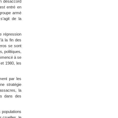
 en désaccord
est entré en
 groupe armé
s’agit de la
e répression
’à la fin des
eros se sont
, politiques,
commencé à se
et 1980, les
ment par les
ne stratégie
assacres, la
ées dans des
 populations
 cruelles, le