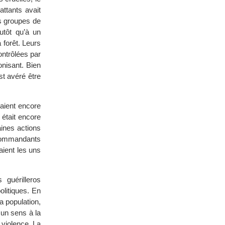
ttants avait
s groupes de
utôt qu’à un
 forêt. Leurs
ontrôlées par
onisant. Bien
st avéré être
taient encore
 était encore
taines actions
 commandants
aient les uns
guérilleros
olitiques. En
a population,
 un sens à la
 violence. La