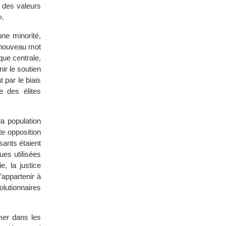
 des valeurs
».
une minorité,
r nouveau mot
que centrale,
ir le soutien
 par le biais
e des élites
la population
te opposition
sants étaient
ues utilisées
e, la justice
’appartenir à
utionnaires
mer dans les