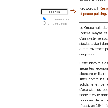
Keywords:
|
Respe
of peace-puilding.
on irenees.net
on
Coredem
Le Guatemala d’auj
Indiens mayas et 
d’un système soci
siècles autant dan
a été traversée pa
dirigeants.
Cette histoire s’
inégalités écono
dictature militair
lutter contre les
solidarité et de 
d’exercice du pou
société civile dan
principes de la p
réussi, en 1944, à