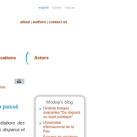
english
español
français
about
|
authors
|
contact us
ications
Actors
las.
Modop’s blog
un passé
Festival Images
migrantes "Du migrant
au sujet politique"
 élabore des
Universitat
Internacional de la
s disparus et
Pau