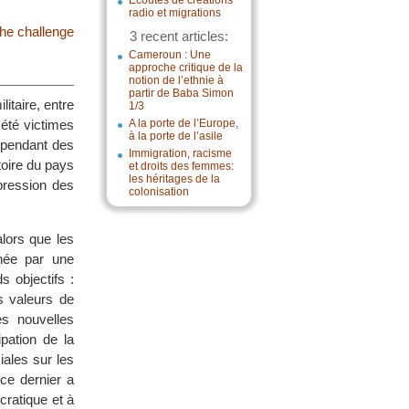
Écoutes de créations
radio et migrations
the challenge
3 recent articles:
Cameroun : Une
approche critique de la
notion de l’ethnie à
partir de Baba Simon
itaire, entre
1/3
été victimes
A la porte de l’Europe,
à la porte de l’asile
t pendant des
Immigration, racisme
toire du pays
et droits des femmes:
les héritages de la
épression des
colonisation
lors que les
inée par une
s objectifs :
s valeurs de
és nouvelles
pation de la
iales sur les
ce dernier a
cratique et à