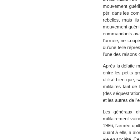
mouvement guérill
péri dans les com
rebelles, mais il
mouvement guérille
commandants avaie
l’armée, ne coopé
qu’une telle répre
l’une des raisons 
Après la défaite m
entre les petits g
utilisé bien que, s
militaires tant d
(des séquestration
et les autres de l’e
Les généraux di
militairement vain
1986, l’armée quit
quant à elle, a al
vie en société. Ce