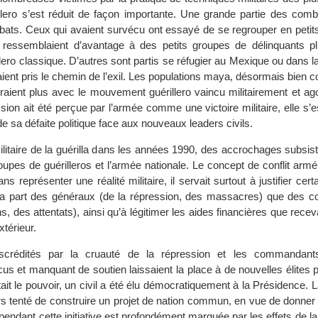
ero s’est réduit de façon importante. Une grande partie des comba
bats. Ceux qui avaient survécu ont essayé de se regrouper en petit
s ressemblaient d’avantage à des petits groupes de délinquants pl
ro classique. D’autres sont partis se réfugier au Mexique ou dans la
nt pris le chemin de l’exil. Les populations maya, désormais bien c
raient plus avec le mouvement guérillero vaincu militairement et ag
ssion ait été perçue par l’armée comme une victoire militaire, elle s’e
de sa défaite politique face aux nouveaux leaders civils.
ilitaire de la guérilla dans les années 1990, des accrochages subsis
roupes de guérilleros et l’armée nationale. Le concept de conflit armé
ans représenter une réalité militaire, il servait surtout à justifier cer
e la part des généraux (de la répression, des massacres) que des
s, des attentats), ainsi qu’à légitimer les aides financières que recev
xtérieur.
scrédités par la cruauté de la répression et les commandants 
cus et manquant de soutien laissaient la place à de nouvelles élites p
tait le pouvoir, un civil a été élu démocratiquement à la Présidence. L
ors tenté de construire un projet de nation commun, en vue de donner
pendant cette initiative est profondément marquée par les effets de la