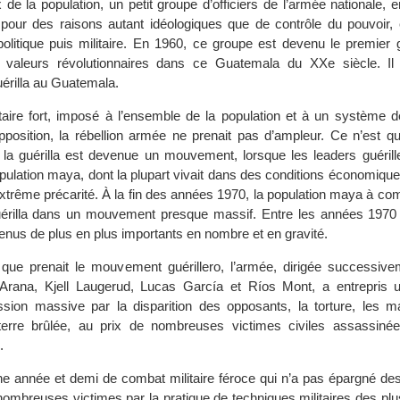
 de la population, un petit groupe d’officiers de l’armée nationale,
pour des raisons autant idéologiques que de contrôle du pouvoir, 
 politique puis militaire. En 1960, ce groupe est devenu le premier
 valeurs révolutionnaires dans ce Guatemala du XXe siècle. Il 
uérilla au Guatemala.
taire fort, imposé à l’ensemble de la population et à un système d
pposition, la rébellion armée ne prenait pas d’ampleur. Ce n’est qu
a guérilla est devenue un mouvement, lorsque les leaders guérill
pulation maya, dont la plupart vivait dans des conditions économiques
 extrême précarité. À la fin des années 1970, la population maya à 
uérilla dans un mouvement presque massif. Entre les années 1970 
nus de plus en plus importants en nombre et en gravité.
que prenait le mouvement guérillero, l’armée, dirigée successive
Arana, Kjell Laugerud, Lucas García et Ríos Mont, a entrepris u
ession massive par la disparition des opposants, la torture, les m
terre brûlée, au prix de nombreuses victimes civiles assassin
.
e année et demi de combat militaire féroce qui n’a pas épargné des
 nombreuses victimes par la pratique de techniques militaires des plus