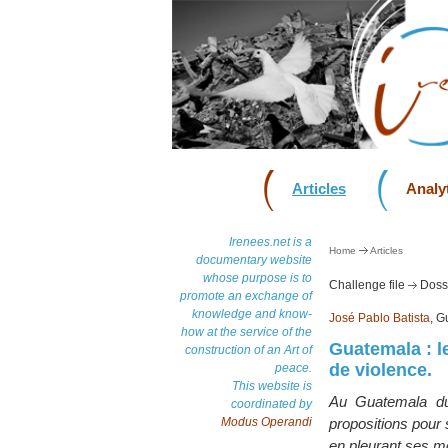
Articles
Analyt
Irenees.net is a
Home
Articles
documentary website
whose purpose is to
Challenge file
Dossi
promote an exchange of
knowledge and know-
José Pablo Batista
, 
how at the service of the
Guatemala : le
construction of an Art of
de violence.
peace.
This website is
Au Guatemala du 
coordinated by
Modus Operandi
propositions pour 
en pleurant ses m