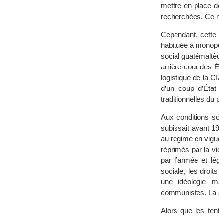
mettre en place d
recherchées. Ce m
Cependant, cette r
habituée à monopol
social guatémaltè
arrière-cour des É
logistique de la C
d’un coup d’État
traditionnelles du 
Aux conditions soc
subissait avant 19
au régime en vigu
réprimés par la vio
par l’armée et lég
sociale, les droit
une idéologie ma
communistes. La so
Alors que les ten