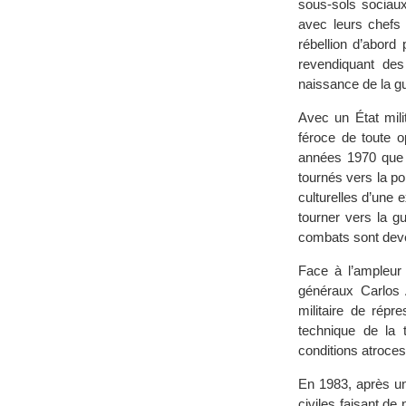
sous-sols sociaux
avec leurs chefs 
rébellion d’abord
revendiquant des
naissance de la g
Avec un État mili
féroce de toute o
années 1970 que l
tournés vers la po
culturelles d’une
tourner vers la g
combats sont deve
Face à l’ampleur 
généraux Carlos 
militaire de répr
technique de la 
conditions atroces
En 1983, après un
civiles faisant de