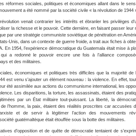
es réformes sociales, politiques et économiques allant dans le sens
ouvement a été nommé par la société civile « la révolution de 1944 
évolution venait contrarier les intérêts et ébranler les privilèges d’
iser la richesse et le pouvoir. Cette dernière, en faisant passer leu
que par une stratégie communiste soviétique de pénétration en Améri
tats-Unis, dans un contexte de guerre froide, a trait aux fiches à obten
IA. En 1954, l’expérience démocratique du Guatemala était mise à plat
 qui a redonné le pouvoir encore une fois à l’alliance composé
pays et des militaires.
iales, économiques et politiques très difficiles que la majorité de 
44 est venu s’ajouter un élément nouveau : la violence. En effet, tou
eur été assimilée aux actions du communisme international, les oppo
lence. Les disparitions, la torture, les assassinats, étaient des pratiq
itimées par un État militaire tout-puissant. La liberté, la démocrati
s de l’homme, la paix, étaient des réalités proscrites car accusées d
rxiste et de servir à légitimer l’action des mouvements révol
ciété guatémaltèque était étouffée sous la botte des militaires.
tatives d’opposition et de quête de démocratie tentaient de s’expri