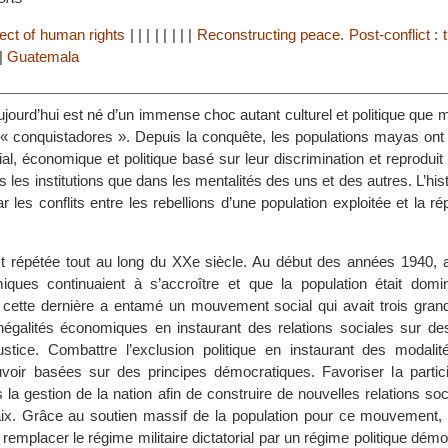
ct of human rights
|
|
|
|
|
|
|
|
Reconstructing peace. Post-conflict : 
|
Guatemala
ourd’hui est né d’un immense choc autant culturel et politique que mil
« conquistadores ». Depuis la conquête, les populations mayas ont 
al, économique et politique basé sur leur discrimination et reprodui
s les institutions que dans les mentalités des uns et des autres. L’his
r les conflits entre les rebellions d’une population exploitée et la r
est répétée tout au long du XXe siècle. Au début des années 1940, a
miques continuaient à s’accroître et que la population était dom
e, cette dernière a entamé un mouvement social qui avait trois grand
 inégalités économiques en instaurant des relations sociales sur de
justice. Combattre l’exclusion politique en instaurant des modalit
voir basées sur des principes démocratiques. Favoriser la partici
s la gestion de la nation afin de construire de nouvelles relations soc
aix. Grâce au soutien massif de la population pour ce mouvement, 
 remplacer le régime militaire dictatorial par un régime politique démo