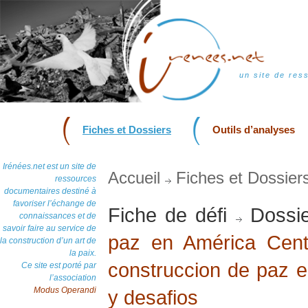
un site de res
Fiches et Dossiers
Outils d’analyses
Irénées.net est un site de
Accueil
Fiches et Dossier
ressources
documentaires destiné à
favoriser l’échange de
Fiche de défi
Dossie
connaissances et de
savoir faire au service de
paz en América Cent
la construction d’un art de
la paix.
construccion de paz 
Ce site est porté par
l’association
Modus Operandi
y desafios