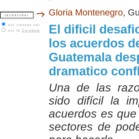
Gloria Montenegro
, G
El dificil desa
sur irenees.net
sur la
Coredem
los acuerdos d
Guatemala desp
dramatico conf
Una de las raz
sido difícil la 
acuerdos es que 
sectores de poder