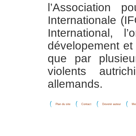
l’Association po
Internationale (I
International, l
dévelopement et 
que par plusie
violents autric
allemands.
Plan du site
Contact
Devenir auteur
Men