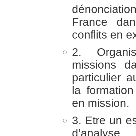
dénonciatio
France dan
conflits en 
2. Organis
missions d
particulier 
la formatio
en mission.
3. Etre un e
d’analyse 