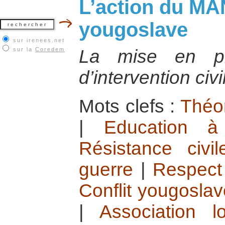
L’action du MAN
yougoslave
sur irenees.net
sur la
Coredem
La mise en pl
d’intervention ci
Mots clefs :
Théor
|
Education à
Résistance civi
guerre
|
Respect
Conflit yougoslav
|
Association 