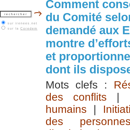
Comment consol
du Comité selon
sur irenees.net
demandé aux Et
sur la
Coredem
montre d’effort
et proportionn
dont ils dispos
Mots clefs :
Rés
des conflits
|
humains
|
Initi
des personne