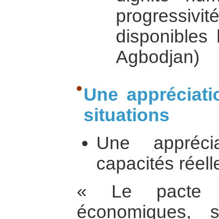
progressiv
disponibles 
Agbodjan)
Une appréciat
situations
Une appréci
capacités réell
« Le pacte re
économiques, s