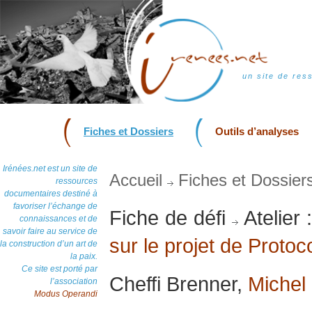
un site de res
Fiches et Dossiers
Outils d’analyses
Irénées.net est un site de
Accueil
Fiches et Dossier
ressources
documentaires destiné à
favoriser l’échange de
Fiche de défi
Atelier 
connaissances et de
savoir faire au service de
sur le projet de Proto
la construction d’un art de
la paix.
Ce site est porté par
Cheffi Brenner,
Michel
l’association
Modus Operandi