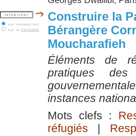
Construire la P
sur irenees.net
Bérangère Corne
sur la
Coredem
Moucharafieh
Éléments de ré
pratiques des
gouvernementa
instances national
Mots clefs :
Res
réfugiés
|
Resp