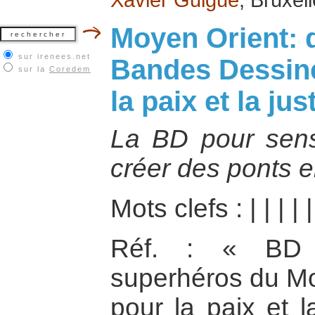
Moyen Orient: 
sur irenees.net
Bandes Dessiné
sur la
Coredem
la paix et la jus
La BD pour sensi
créer des ponts en
Mots clefs :
|
|
|
|
Réf. : « BD 
superhéros du Mo
pour la paix et l