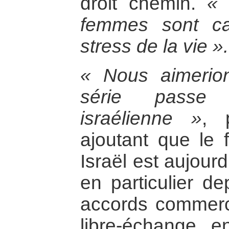
droit chemin.
« 
femmes sont ca
stress de la vie ».
« Nous aimerio
série passe 
israélienne »
, 
ajoutant que le f
Israël est aujour
en particulier de
accords commerci
libre-échange e