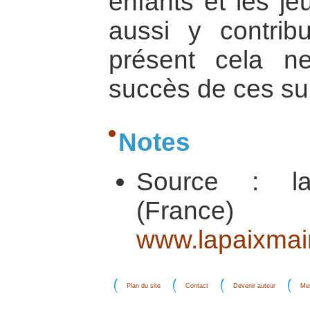
enfants et les je
aussi y contrib
présent cela n
succès de ces su
Notes
Source : la
(Fra
www.lapaixmain
Plan du site
Contact
Devenir auteur
Men