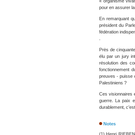
« organisme vivan
pour en assurer l
En remarquant qu’
président du Parl
fédération indispe
.
Près de cinquante
élu par un jury i
résolution des con
fonctionnement 
preuves - puisse c
Palestiniens ?
Ces visionnaires e
guerre. La paix e
durablement, c’est
Notes
(1) Henri RIEBEN