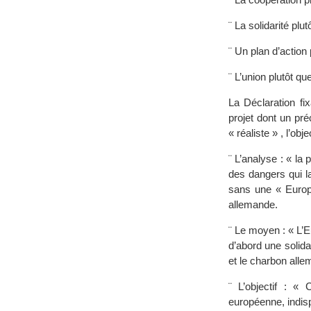
¨ La solidarité plu
¨ Un plan d’action p
¨ L’union plutôt que
La Déclaration fi
projet dont un pr
« réaliste » , l’obj
¨ L’analyse : « la
des dangers qui la
sans une « Europe
allemande.
¨ Le moyen : « L’E
d’abord une solida
et le charbon alle
¨ L’objectif : « 
européenne, indisp