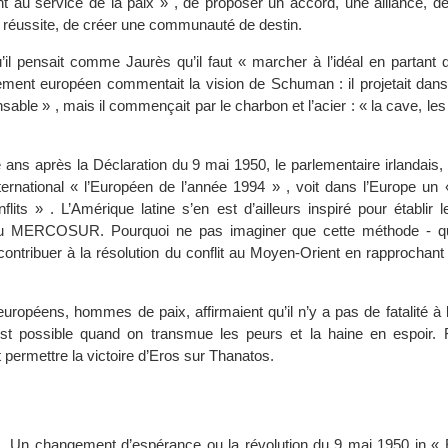
t au service de la paix » , de proposer un accord, une alliance, de
a réussite, de créer une communauté de destin.
il pensait comme Jaurès qu’il faut « marcher à l’idéal en partant d
ement européen commentait la vision de Schuman : il projetait dans 
nsable » , mais il commençait par le charbon et l’acier : « la cave, les
 ans après la Déclaration du 9 mai 1950, le parlementaire irlandais
nternational « l’Européen de l’année 1994 » , voit dans l’Europe un
flits » . L’Amérique latine s’en est d’ailleurs inspiré pour établir 
du MERCOSUR. Pourquoi ne pas imaginer que cette méthode - qui
ontribuer à la résolution du conflit au Moyen-Orient en rapprochant 
uropéens, hommes de paix, affirmaient qu’il n’y a pas de fatalité à 
st possible quand on transmue les peurs et la haine en espoir. F
 permettre la victoire d’Eros sur Thanatos.
, Un changement d’espérance ou la révolution du 9 mai 1950 in « 