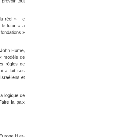
 prévoir tout
u réel » , le
le futur « la
 fondations »
, John Hume,
 « modèle de
les règles de
 a fait ses
Israéliens et
la logique de
aire la paix
Europe Hier-