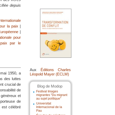
ifiée depuis
internationale
our la paix
|
Européenne
|
ationale pour
 paix par le
Aux
Éditions Charles
 mai 1950, a
Léopold Mayer (ECLM)
s des luttes
nt crucial de
Blog de Modop
onsabilité de
Festival Images
migrantes "Du migrant
 généreux et
au sujet politique"
 porteuse de
Universitat
 est célébré
Internacional de la
Pau