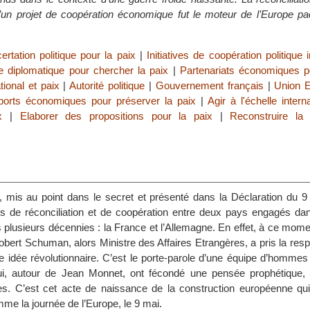
un projet de coopération économique fut le moteur de l’Europe pac
ertation politique pour la paix
|
Initiatives de coopération politique 
e diplomatique pour chercher la paix
|
Partenariats économiques p
ional et paix
|
Autorité politique
|
Gouvernement français
|
Union 
ports économiques pour préserver la paix
|
Agir à l'échelle intern
x
|
Elaborer des propositions pour la paix
|
Reconstruire la
s
mis au point dans le secret et présenté dans la Déclaration du 9
s de réconciliation et de coopération entre deux pays engagés dan
 plusieurs décennies : la France et l’Allemagne. En effet, à ce mome
Robert Schuman, alors Ministre des Affaires Etrangères, a pris la resp
e idée révolutionnaire. C’est le porte-parole d’une équipe d’hommes
qui, autour de Jean Monnet, ont fécondé une pensée prophétique,
s. C’est cet acte de naissance de la construction européenne qui
e la journée de l’Europe, le 9 mai.