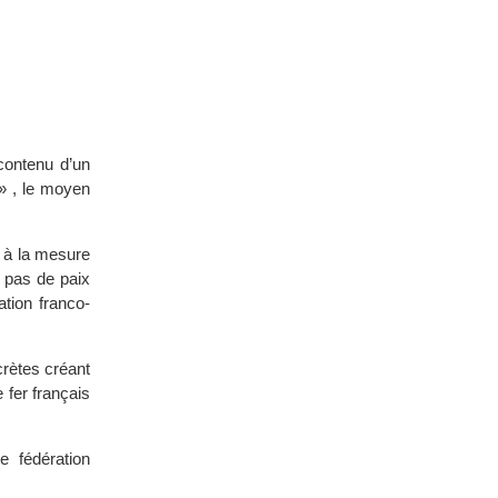
 contenu d’un
 » , le moyen
s à la mesure
a pas de paix
tion franco-
crètes créant
 fer français
e fédération