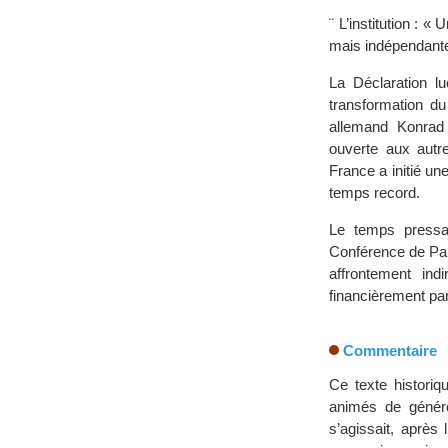
¨ L’institution :
mais indépendante
La Déclaration l
transformation du
allemand Konrad 
ouverte aux autre
France a initié un
temps record.
Le temps pressai
Conférence de Par
affrontement ind
financièrement par
Commentaire
Ce texte historiq
animés de généros
s’agissait, aprè