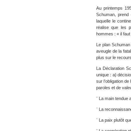
Au printemps 195
Schuman, prend c
laquelle le conti
réalise que les 
hommes : « il fau
Le plan Schuman s
aveugle de la fata
plus sur le recours
La Déclaration Sc
unique : a) décisi
sur l’obligation d
paroles et de valeu
¨ La main tendue au
¨ La reconnaissan
¨ La paix plutôt q
¨ La coopération pl