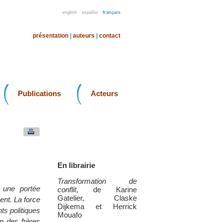
english
español
français
présentation
|
auteurs
|
contact
Publications
Acteurs
En librairie
Transformation de
 une portée
conflit
, de Karine
Gatelier, Claske
ent. La force
Dijkema et Herrick
ts politiques
Mouafo
on des frères