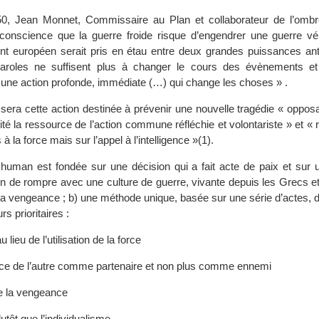
0, Jean Monnet, Commissaire au Plan et collaborateur de l’omb
onscience que la guerre froide risque d’engendrer une guerre vér
nent européen serait pris en étau entre deux grandes puissances ant
paroles ne suffisent plus à changer le cours des évènements et 
t une action profonde, immédiate (…) qui change les choses » .
era cette action destinée à prévenir une nouvelle tragédie « opposa
lité la ressource de l’action commune réfléchie et volontariste » et «
 à la force mais sur l’appel à l’intelligence »(1).
human est fondée sur une décision qui a fait acte de paix et sur
on de rompre avec une culture de guerre, vivante depuis les Grecs et
e la vengeance ; b) une méthode unique, basée sur une série d’actes, 
rs prioritaires :
 lieu de l’utilisation de la force
ce de l’autre comme partenaire et non plus comme ennemi
ue la vengeance
utôt que l’individualisme