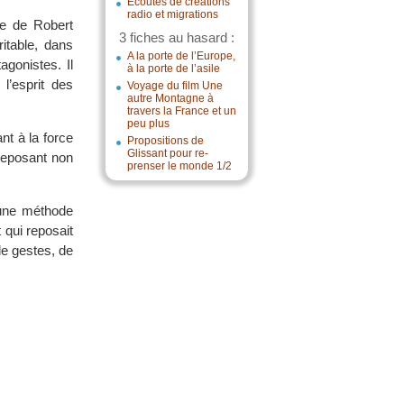
Écoutes de créations
radio et migrations
re de Robert
3 fiches au hasard :
itable, dans
A la porte de l’Europe,
agonistes. Il
à la porte de l’asile
l’esprit des
Voyage du film Une
autre Montagne à
travers la France et un
peu plus
nt à la force
Propositions de
Glissant pour re-
 reposant non
prenser le monde 1/2
 une méthode
 qui reposait
de gestes, de