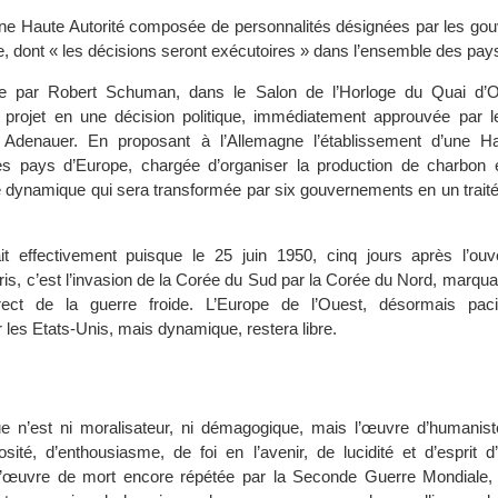
 « Une Haute Autorité composée de personnalités désignées par les g
, dont « les décisions seront exécutoires » dans l’ensemble des pay
ue par Robert Schuman, dans le Salon de l’Horloge du Quai d’O
 projet en une décision politique, immédiatement approuvée par l
Adenauer. En proposant à l’Allemagne l’établissement d’une Ha
s pays d’Europe, chargée d’organiser la production de charbon et
e dynamique qui sera transformée par six gouvernements en un traité 
t effectivement puisque le 25 juin 1950, cinq jours après l’ouv
is, c’est l’invasion de la Corée du Sud par la Corée du Nord, marqua
irect de la guerre froide. L’Europe de l’Ouest, désormais paci
 les Etats-Unis, mais dynamique, restera libre.
ue n’est ni moralisateur, ni démagogique, mais l’œuvre d’humanis
ité, d’enthousiasme, de foi en l’avenir, de lucidité et d’esprit d’
s l’œuvre de mort encore répétée par la Seconde Guerre Mondiale,