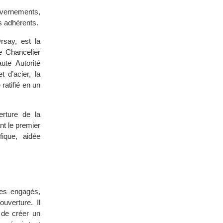
ouvernements,
s adhérents.
rsay, est la
e Chancelier
ute Autorité
 d’acier, la
ratifié en un
erture de la
nt le premier
fique, aidée
tes engagés,
ouverture. Il
 de créer un