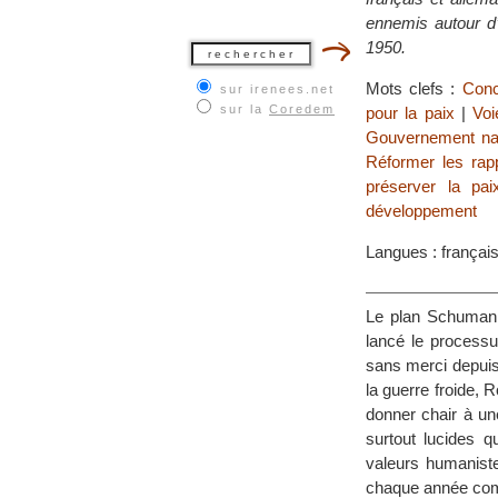
ennemis autour d’
1950.
Mots clefs :
Conc
sur irenees.net
sur la
Coredem
pour la paix
|
Voi
Gouvernement nat
Réformer les rap
préserver la pai
développement
Langues : françai
Le plan Schuman, 
lancé le processu
sans merci depuis
la guerre froide, 
donner chair à un
surtout lucides 
valeurs humaniste
chaque année comm