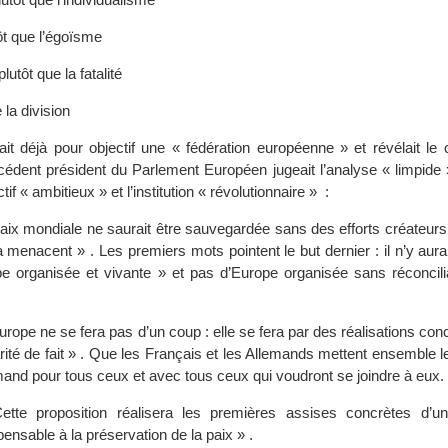
tôt que l’égoïsme
lutôt que la fatalité
 la division
xait déjà pour objectif une « fédération européenne » et révélait le
écédent président du Parlement Européen jugeait l’analyse « limpide
ectif « ambitieux » et l’institution « révolutionnaire » :
 paix mondiale ne saurait être sauvegardée sans des efforts créateur
 menacent » . Les premiers mots pointent le but dernier : il n’y aur
 organisée et vivante » et pas d’Europe organisée sans réconcilia
urope ne se fera pas d’un coup : elle se fera par des réalisations con
rité de fait » . Que les Français et les Allemands mettent ensemble le
mand pour tous ceux et avec tous ceux qui voudront se joindre à eux.
Cette proposition réalisera les premières assises concrètes d’un
ensable à la préservation de la paix » .