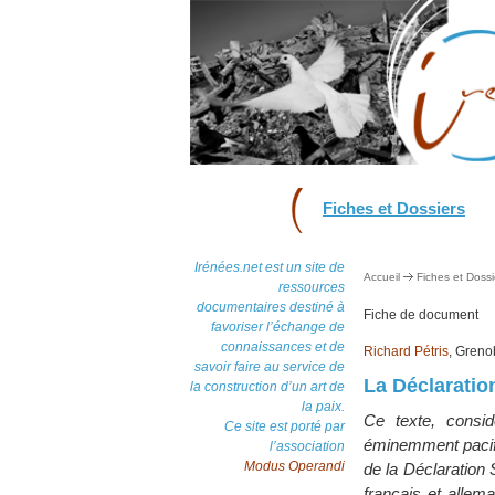
Fiches et Dossiers
Irénées.net est un site de
Accueil
Fiches et Dossi
ressources
documentaires destiné à
Fiche de document
favoriser l’échange de
connaissances et de
Richard Pétris
, Greno
savoir faire au service de
La Déclarati
la construction d’un art de
la paix.
Ce texte, consi
Ce site est porté par
éminemment pacifiq
l’association
Modus Operandi
de la Déclaration 
français et allem