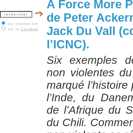
A Force More Po
de Peter Acker
sur irenees.net
Jack Du Vall (c
sur la
Coredem
l’ICNC).
Six exemples de
non violentes d
marqué l’histoire 
l’Inde, du Danem
de l’Afrique du 
du Chili. Comment