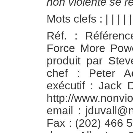
non violente se r
Mots clefs :
|
|
|
|
Réf. : Référen
Force More Powerf
produit par Stev
chef : Peter A
exécutif : Jack 
http://www.nonviol
email : jduvall@n
Fax : (202) 466 5