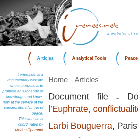
a website of r
Articles
Analytical Tools
Peace
Irenees.net is a
Home
Articles
documentary website
whose purpose is to
promote an exchange of
Document file
Do
knowledge and know-
how at the service of the
l’Euphrate, conflictualit
construction of an Art of
peace.
This website is
Larbi Bouguerra
, Pari
coordinated by
Modus Operandi