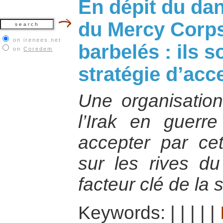
En dépit du da
du Mercy Corps
on irenees.net
barbelés : ils 
on
Coredem
stratégie d’acc
Une organisation
l’Irak en guerr
accepter par cet
sur les rives du
facteur clé de la s
Keywords:
|
|
|
|
|