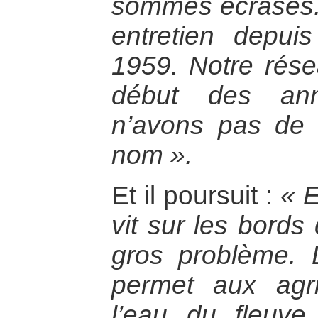
sommes écrasés. 
entretien depui
1959. Notre rés
début des an
n’avons pas de 
nom ».
Et il poursuit :
« E
vit sur les bords
gros problème.
permet aux agr
l’eau du fleuve