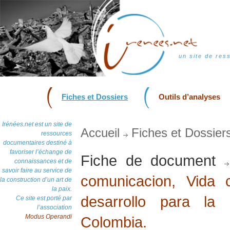
un site de res
Fiches et Dossiers
Outils d’analyses
Irénées.net est un site de
Accueil
Fiches et Dossier
ressources
documentaires destiné à
favoriser l’échange de
Fiche de document
connaissances et de
savoir faire au service de
comunicacion, Vida 
la construction d’un art de
la paix.
desarrollo para la
Ce site est porté par
l’association
Modus Operandi
Colombia.