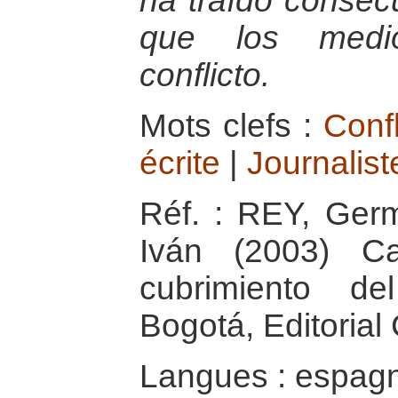
ha traído consec
que los medio
conflicto.
Mots clefs :
Conf
écrite
|
Journalist
Réf. : REY, Ger
Iván (2003) Ca
cubrimiento de
Bogotá, Editoria
Langues : espag