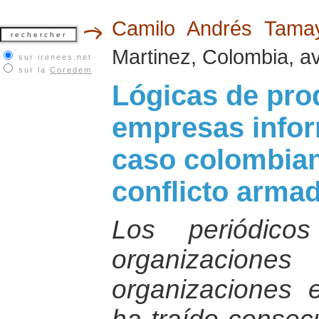
Camilo Andrés Tam
Martinez, Colombia, av
sur irenees.net
sur la
Coredem
Lógicas de pro
empresas infor
caso colombiano
conflicto arma
Los periódic
organizacion
organizaciones 