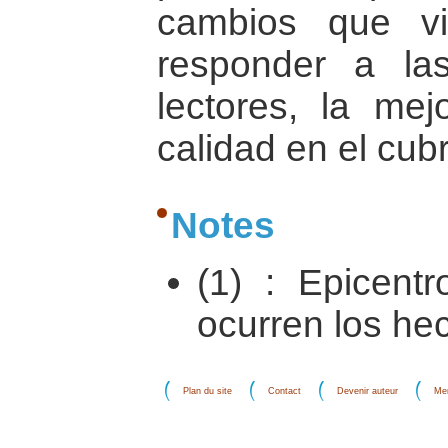
cambios que v
responder a la
lectores, la mej
calidad en el cub
Notes
(1) : Epicent
ocurren los he
Plan du site
Contact
Devenir auteur
Men