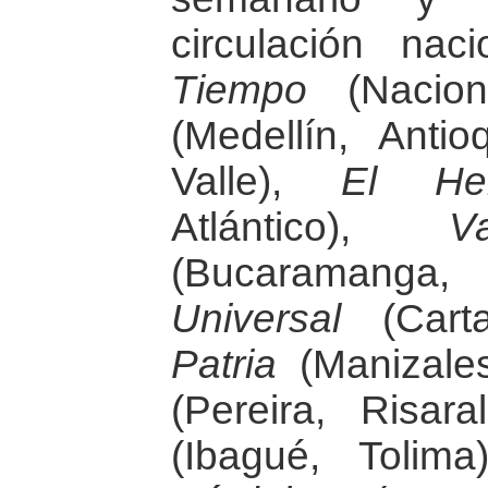
circulación nac
Tiempo
(Nacion
(Medellín, Antio
Valle),
El Her
Atlántico),
V
(Bucaramang
Universal
(Carta
Patria
(Manizale
(Pereira, Risar
(Ibagué, Tolim