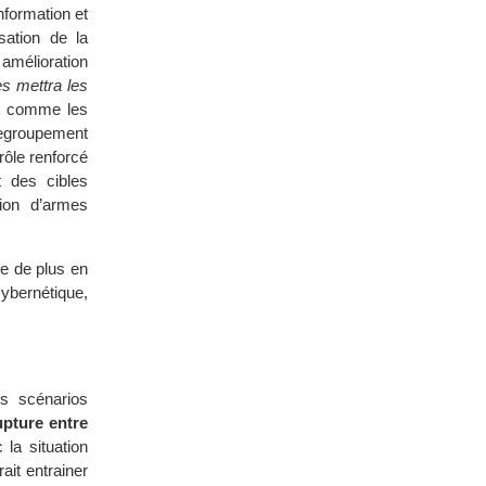
nformation et
sation de la
amélioration
es mettra les
, comme les
regroupement
rôle renforcé
 des cibles
tion d’armes
ée de plus en
ybernétique,
s scénarios
upture entre
la situation
ait entrainer