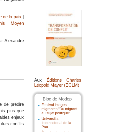
e de la paix
|
nis
|
Moyen
ar Alexandre
Aux
Éditions Charles
Léopold Mayer (ECLM)
Blog de Modop
e de prédire
Festival Images
migrantes "Du migrant
ais plus que
au sujet politique"
tables enjeux
Universitat
Internacional de la
turs conflits
Pau