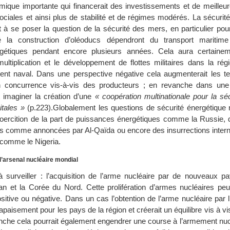
ique importante qui financerait des investissements et de meilleure
ciales et ainsi plus de stabilité et de régimes modérés. La sécurit
 à se poser la question de la sécurité des mers, en particulier pou
é la construction d’oléoducs dépendront du transport maritime
ergétiques pendant encore plusieurs années. Cela aura certain
ltiplication et le développement de flottes militaires dans la régi
nt naval. Dans une perspective négative cela augmenterait les te
n concurrence vis-à-vis des producteurs ; en revanche dans une
t imaginer la création d’une
« coopération multinationale pour la sé
itales »
(p.223).Globalement les questions de sécurité énergétique 
coercition de la part de puissances énergétiques comme la Russie, d
tes comme annoncées par Al-Qaïda ou encore des insurrections inter
comme le Nigeria.
 l’arsenal nucléaire mondial
surveiller : l’acquisition de l’arme nucléaire par de nouveaux p
Iran et la Corée du Nord. Cette prolifération d’armes nucléaires pe
tive ou négative. Dans un cas l’obtention de l’arme nucléaire par l’
apaisement pour les pays de la région et créerait un équilibre vis à vis
nche cela pourrait également engendrer une course à l’armement nucl