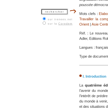
poussée démocrati
Mots clefs :
Elabor
Travailler la com
sur irenees.net
sur la
Coredem
Orient
|
Asie Centr
Réf. : Le nouvea
Adler, Editions Ro
Langues : françai
Type de documen
I. Introduction
La
quatrième éd
l’avenir du monde
l’intérêt de prédir
du monde à venir, 
et des situations 