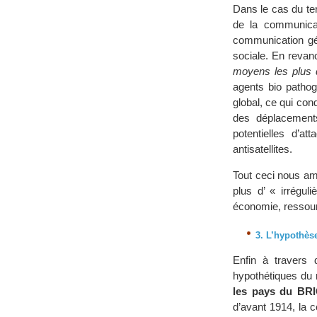
Dans le cas du ter
de la communicat
communication gé
sociale. En reva
moyens les plus 
agents bio patho
global, ce qui con
des déplacement
potentielles d’at
antisatellites.
Tout ceci nous amè
plus d’ « irrégul
économie, ressou
3. L’hypothèse
Enfin à travers
hypothétiques du
les pays du BRI
d’avant 1914, la c