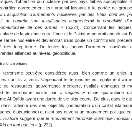
risques d’obtention du nucléaire par des pays faibles susceptibles d
ontrôler correctement leur arsenal laissant à la portée de groupes
« L’acquisition d’armements nucléaires par des Etats dont les p
de contrôle sont insuffisantes augmenterait la probabilité d’une
 non-autorisée de ces armes »
(p.224). Concernant les risques
alade de la violence entre l’Inde et le Pakistan pourrait aboutir sur l’u
de l’arme nucléaire et deviendrait sans doute un conflit sans précéd
 très long terme. De toutes les façons l’armement nucléaire c
randes alliances au niveau géopolitique.
ntre le terrorisme
le terrorisme peut-être considérée aussi bien comme un enjeu q
les conflits à venir. Cependant le terrorisme est également alim
 de ressources, gouvernance médiocre, rivalités ethniques et mon
ort le terrorisme existe par
« vagues »
d’une quarantaine d’
Al-Qaïda ayant une durée de vie plus courte. De plus, dans le cas
dans l’atteinte des ses objectifs (instauration d’un califat islamiq
nfluence étatsunienne) et n’est pas devenu un mouvement politique ce q
 L’Histoire suggère que le mouvement terroriste islamique mondial s
ïda en tant que tel »
(p.232).