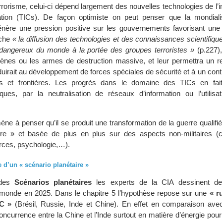
rorisme, celui-ci dépend largement des nouvelles technologies de l’i
ion (TICs). De façon optimiste on peut penser que la mondiali
nère une pression positive sur les gouvernements favorisant une 
nche
« la diffusion des technologies et des connaissances scientifiqu
dangereux du monde à la portée des groupes terroristes »
(p.227)
gènes ou les armes de destruction massive, et leur permettra un 
duirait au développement de forces spéciales de sécurité et à un cont
s et frontières. Les progrès dans le domaine des TICs en fait
taques, par la neutralisation de réseaux d’information ou l’utilisa
ne à penser qu’il se produit une transformation de la guerre qualifi
ière » et basée de plus en plus sur des aspects non-militaires (c
rces, psychologie,…).
 d’un « scénario planétaire »
 des
Scénarios planétaires
les experts de la CIA dessinent de
 monde en 2025. Dans le chapitre 5 l’hypothèse repose sur une
« r
C »
(Brésil, Russie, Inde et Chine). En effet en comparaison avec 
oncurrence entre la Chine et l’Inde surtout en matière d’énergie pourr