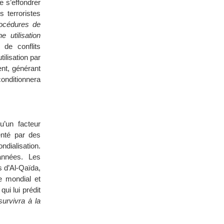
e s’effondrer
 terroristes
rocédures de
 utilisation
 de conflits
tilisation par
ent, générant
onditionnera
u’un facteur
enté par des
dialisation.
années. Les
 d’Al-Qaïda,
ue mondial et
ui lui prédit
urvivra à la