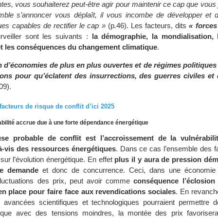
tes, vous souhaiterez peut-être agir pour maintenir ce cap que vous j
emble s’annoncer vous déplaît, il vous incombe de développer et 
es capables de rectifier le cap »
(p.46). Les facteurs, dits
« forces
urveiller sont les suivants :
la démographie, la mondialisation, 
et les conséquences du changement climatique
.
 d’économies de plus en plus ouvertes et de régimes politiques 
ions pour qu’éclatent des insurrections, des guerres civiles et 
09).
facteurs de risque de conflit d’ici 2025
abilité accrue due à une forte dépendance énergétique
se probable de conflit est l’accroissement de la vulnérabili
-vis des ressources énergétiques
. Dans ce cas l’ensemble des fa
 sur l’évolution énergétique. En effet
plus il y aura de pression d
de demande
et donc de concurrence. Ceci, dans une économie 
luctuations des prix, peut avoir comme
conséquence l’éclosion
en place pour faire face aux revendications sociales
. En revanche
s avancées scientifiques et technologiques pourraient permettre de
étique avec des tensions moindres, la montée des prix favorisera