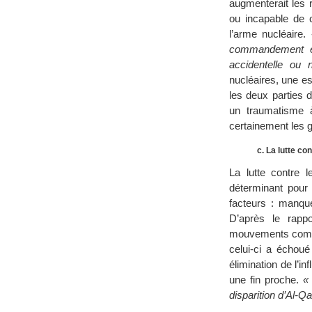
augmenterait les 
ou incapable de c
l’arme nucléaire.
commandement et 
accidentelle ou
nucléaires, une esc
les deux parties 
un traumatisme à
certainement les g
c. La lutte co
La lutte contre 
déterminant pour 
facteurs : manque
D’après le rapp
mouvements comme 
celui-ci a échoué 
élimination de l’i
une fin proche.
«
disparition d’Al-Qa