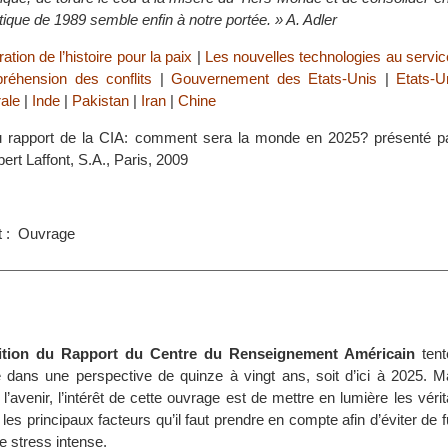
que de 1989 semble enfin à notre portée. » A. Adler
ation de l’histoire pour la paix
|
Les nouvelles technologies au servic
préhension des conflits
|
Gouvernement des Etats-Unis
|
Etats-U
ale
|
Inde
|
Pakistan
|
Iran
|
Chine
u rapport de la CIA: comment sera la monde en 2025? présenté p
bert Laffont, S.A., Paris, 2009
s
t : Ouvrage
ition du Rapport du Centre du Renseignement Américain
tent
 dans une perspective de quinze à vingt ans, soit d’ici à 2025. M
e l’avenir, l’intérêt de cette ouvrage est de mettre en lumière les véri
les principaux facteurs qu’il faut prendre en compte afin d’éviter de fu
de stress intense.