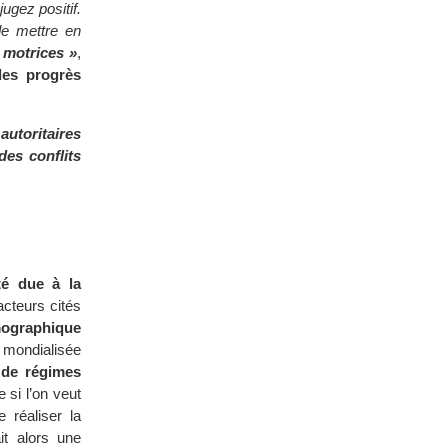
ugez positif.
de mettre en
 motrices »
,
les progrès
autoritaires
des conflits
té due à la
cteurs cités
émographique
mondialisée
 de régimes
 si l’on veut
 réaliser la
it alors une