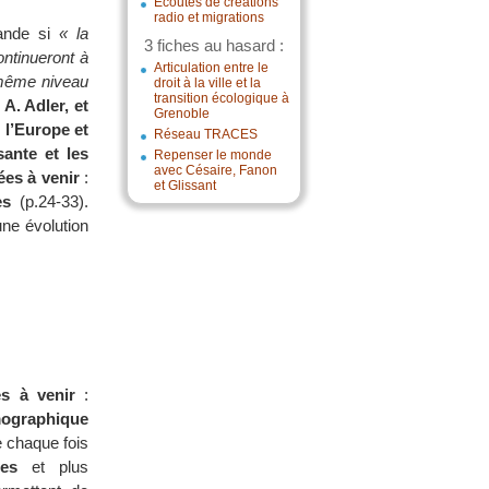
Écoutes de créations
radio et migrations
mande si
« la
3 fiches au hasard :
ontinueront à
Articulation entre le
 même niveau
droit à la ville et la
transition écologique à
 A. Adler, et
Grenoble
 l’Europe et
Réseau TRACES
ante et les
Repenser le monde
avec Césaire, Fanon
es à venir
:
et Glissant
es
(p.24-33).
une évolution
s à venir
:
mographique
 chaque fois
les
et plus