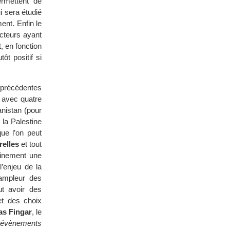
ermettent de
ui sera étudié
nt. Enfin le
acteurs ayant
, en fonction
ôt positif si
s précédentes
, avec quatre
anistan (pour
, la Palestine
que l’on peut
relles
et tout
tainement une
l’enjeu de la
’ampleur des
eut avoir des
et des choix
as Fingar
, le
es évènements