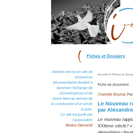
Fiches et Dossiers
Irénées.net est un site de
Accueil
Fiches et Dossi
ressources
documentaires destiné à
Fiche de document
favoriser l’échange de
connaissances et de
Charlotte Bourrat
, Pa
savoir faire au service de
Le Nouveau r
la construction d’un art de
par Alexandre
la paix.
Ce site est porté par
Le nouveau rappor
l’association
Modus Operandi
XXIème siècle? « 
dégradation climat