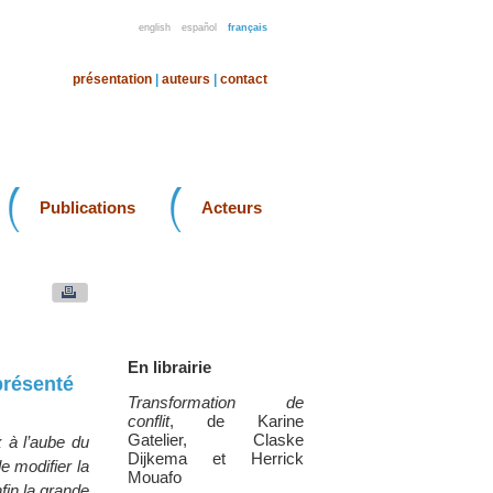
english
español
français
présentation
|
auteurs
|
contact
Publications
Acteurs
En librairie
présenté
Transformation de
conflit
, de Karine
Gatelier, Claske
 à l’aube du
Dijkema et Herrick
 modifier la
Mouafo
fin la grande