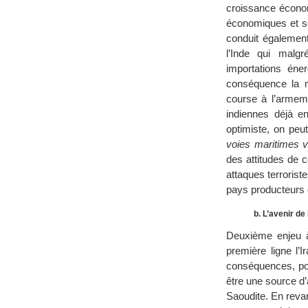
croissance économ
économiques et so
conduit également
l’Inde qui malgr
importations én
conséquence la mu
course à l’armeme
indiennes déjà e
optimiste, on peu
voies maritimes v
des attitudes de 
attaques terroris
pays producteurs 
b. L’avenir de
Deuxième enjeu à 
première ligne l’
conséquences, posi
être une source d’
Saoudite. En reva