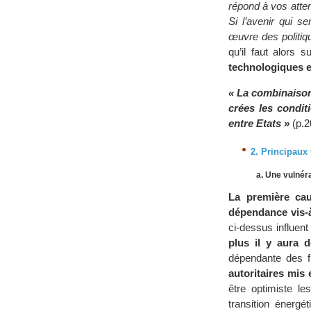
répond à vos atten
Si l’avenir qui s
œuvre des politiqu
qu’il faut alors s
technologiques 
« La combinaison
crées les condit
entre Etats »
(p.2
2. Principaux 
a. Une vulnér
La première cau
dépendance vis-à
ci-dessus influent
plus il y aura 
dépendante des f
autoritaires mis 
être optimiste le
transition énerg