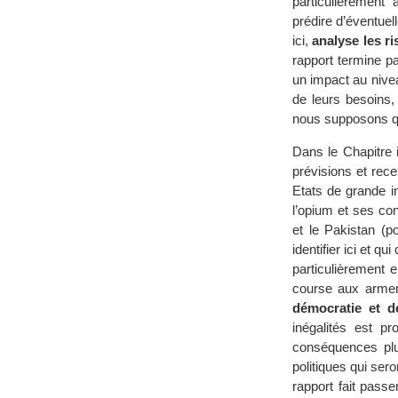
particulièrement
prédire d’éventuel
ici,
analyse les ri
rapport termine pa
un impact au nivea
de leurs besoins, 
nous supposons qu
Dans le Chapitre i
prévisions et rec
Etats de grande in
l’opium et ses conf
et le Pakistan (p
identifier ici et q
particulièrement 
course aux armem
démocratie et 
inégalités est pr
conséquences plut
politiques qui ser
rapport fait pass