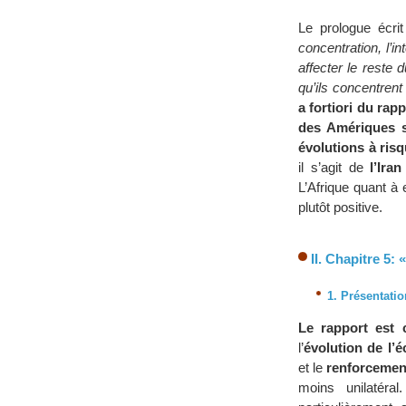
Le prologue écri
concentration, l’i
affecter le rest
qu’ils concentrent
a fortiori du rap
des Amériques s
évolutions à ris
il s’agit de
l’Iran
L’Afrique quant à 
plutôt positive.
II. Chapitre 5:
1. Présentatio
Le rapport est 
l’
évolution de l’
et le
renforcemen
moins unilatéra