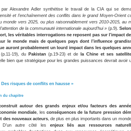
t par Alexandre Adler synthétise le travail de la CIA qui se de
ntensité et l’enchaînement des conflits dans le grand Moyen-Orient c
e du monde vers 2025, ou plus raisonnablement vers 2010-2015, au
 l’attention de la communauté internationale aujourd’hui »
(p.9).
Selon
port, les véritables interrogations ne reposent pas sur l’impact de
ur le monde mais de quelques pays dont l’influence grandiss
que auront probablement un lourd impact dans les quelques anné
(p.11-19), du
Pakistan
(p.19-23) et de
la Chine et ses satellit
elle bien que stratégique pour les grandes puissances devrait avoir 
 « Des risques de conflits en hausse »
n du chapitre
construit autour des grands enjeux et/ou facteurs des année
économie mondiale
, les
conséquences de la future pression dé
t des nouveaux acteurs
, de plus en plus importants dans un monde
l. D’un autre côté les
enjeux liés aux ressources naturel