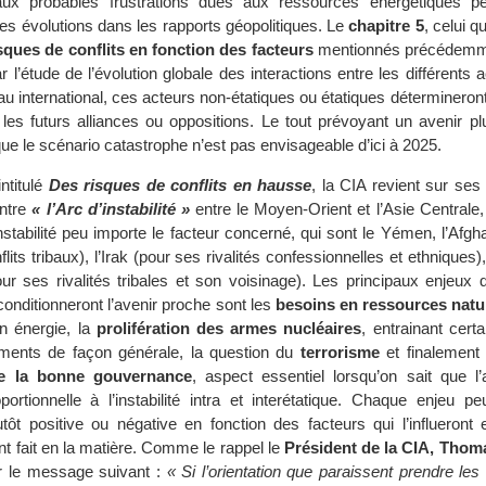
 aux probables frustrations dues aux ressources énergétiques p
les évolutions dans les rapports géopolitiques. Le
chapitre 5
, celui q
sques de conflits en fonction des facteurs
mentionnés précédemme
r l’étude de l’évolution globale des interactions entre les différents 
u international, ces acteurs non-étatiques ou étatiques détermineront
les futurs alliances ou oppositions. Le tout prévoyant un avenir plut
e le scénario catastrophe n’est pas envisageable d’ici à 2025.
ntitulé
Des risques de conflits en hausse
, la CIA revient sur se
entre
« l’Arc d’instabilité »
entre le Moyen-Orient et l’Asie Centrale
stabilité peu importe le facteur concerné, qui sont le Yémen, l’Afgh
lits tribaux), l’Irak (pour ses rivalités confessionnelles et ethniques)
our ses rivalités tribales et son voisinage). Les principaux enjeux 
ui conditionneront l’avenir proche sont les
besoins en ressources natu
en énergie, la
prolifération des armes nucléaires
, entrainant cer
ents de façon générale, la question du
terrorisme
et finalement 
de la bonne gouvernance
, aspect essentiel lorsqu’on sait que l
oportionnelle à l’instabilité intra et interétatique. Chaque enjeu p
ôt positive ou négative en fonction des facteurs qui l’influeront 
ont fait en la matière. Comme le rappel le
Président de la CIA, Thom
er le message suivant :
« Si l’orientation que paraissent prendre l