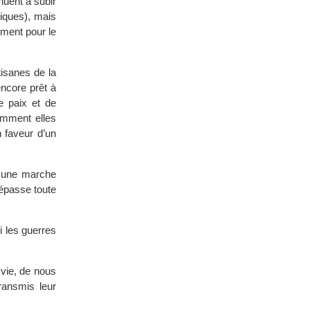
nuent à subir
iques), mais
ement pour le
tisanes de la
encore prêt à
e paix et de
omment elles
n faveur d’un
é une marche
épasse toute
ni les guerres
 vie, de nous
ransmis leur