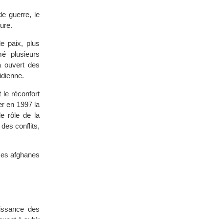
e guerre, le
ure.
e paix, plus
é plusieurs
a ouvert des
idienne.
 le réconfort
r en 1997 la
e rôle de la
des conflits,
mes afghanes
issance des