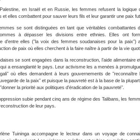
alestine, en Israël et en Russie, les femmes refusent la logique d
t elles combattent pour sauver leurs fils et leur garantir une paix fut
emmes se sont distinguées en tant que véritables combattantes d
ommes à dépasser les divisions entre ethnies. Elles ont form
ne d’entre elles ("la voix des femmes soudanaises pour la paix") 
tion de paix où elles cherchent à la faire naître à partir de la vie quot
ises se sont engagées dans la reconstruction, l’aide alimentaire et
 qui a ensanglanté le pays. Leur activisme les a menées à promulgue
igali" où elles demandent à leurs gouvernements de "reconnaître l
egarde de la paix" et puisque la pauvreté est à la base de la plupart 
à "donner la priorité aux politiques d’éradication de la pauvreté".
l’oppression subie pendant cinq ans de régime des Talibans, les fem
 reconstruction de leur pays.
arlène Tuininga accompagne le lecteur dans un voyage de conna