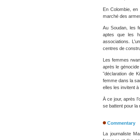
En Colombie, en P
marché des armes e
Au Soudan, les f
aptes que les h
associations. L’u
centres de construc
Les femmes rwanda
après le génocide
"déclaration de K
femme dans la sauv
elles les invitent 
À ce jour, après 
se battent pour la
Commentary
La journaliste M