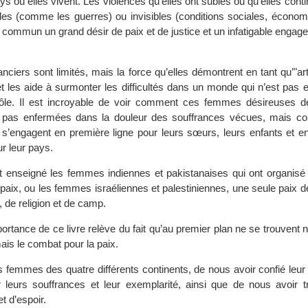
 où elles vivent. Les violences qu’elles ont subies ou qu’elles conti
bles (comme les guerres) ou invisibles (conditions sociales, économ
n commun un grand désir de paix et de justice et un infatigable engag
ciers sont limités, mais la force qu’elles démontrent en tant qu’"ar
et les aide à surmonter les difficultés dans un monde qui n’est pas 
 rôle. Il est incroyable de voir comment ces femmes désireuses d
nt pas enfermées dans la douleur des souffrances vécues, mais c
et s’engagent en première ligne pour leurs sœurs, leurs enfants et e
ur leur pays.
 enseigné les femmes indiennes et pakistanaises qui ont organis
aix, ou les femmes israéliennes et palestiniennes, une seule paix d
, de religion et de camp.
importance de ce livre relève du fait qu’au premier plan ne se trouvent 
mais le combat pour la paix.
s femmes des quatre différents continents, de nous avoir confié leur
er leurs souffrances et leur exemplarité, ainsi que de nous avoir t
t d’espoir.