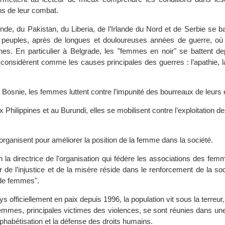
ons de leur combat.
de, du Pakistan, du Liberia, de l’Irlande du Nord et de Serbie se ba
s peuples, après de longues et douloureuses années de guerre, où 
hes. En particulier à Belgrade, les "femmes en noir" se battent de
 considèrent comme les causes principales des guerres : l’apathie, l
 Bosnie, les femmes luttent contre l’impunité des bourreaux de leurs 
hilippines et au Burundi, elles se mobilisent contre l’exploitation 
organisent pour améliorer la position de la femme dans la société.
n la directrice de l’organisation qui fédère les associations des fe
ir de l’injustice et de la misère réside dans le renforcement de la soci
 de femmes".
 officiellement en paix depuis 1996, la population vit sous la terreur, 
 femmes, principales victimes des violences, se sont réunies dans un
alphabétisation et la défense des droits humains.