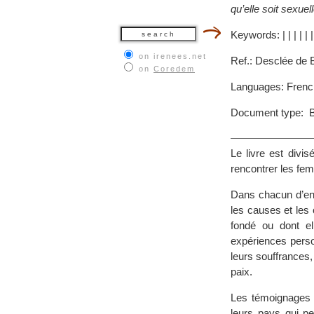
qu’elle soit sexue
Keywords:
|
|
|
|
|
|
on irenees.net
Ref.: Desclée de 
on
Coredem
Languages: Frenc
Document type: 
Le livre est divi
rencontrer les fem
Dans chacun d’ent
les causes et les 
fondé ou dont el
expériences perso
leurs souffrances,
paix.
Les témoignages 
leurs pays qui pe