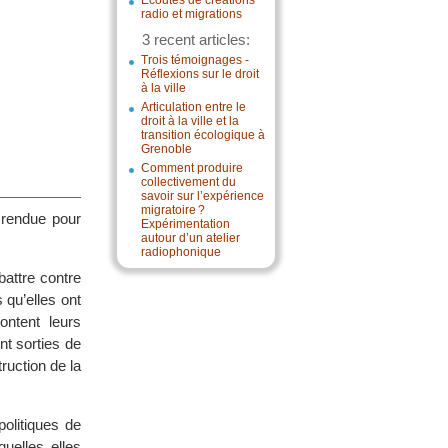
Écoutes de créations
radio et migrations
3 recent articles:
Trois témoignages -
Réflexions sur le droit
à la ville
Articulation entre le
droit à la ville et la
transition écologique à
Grenoble
Comment produire
collectivement du
savoir sur l’expérience
migratoire ?
 rendue pour
Expérimentation
autour d’un atelier
radiophonique
attre contre
 qu’elles ont
ontent leurs
t sorties de
ruction de la
olitiques de
uelles elles