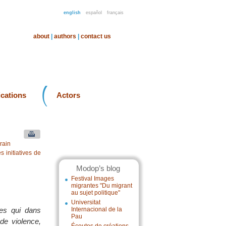
english
español
français
about
|
authors
|
contact us
ications
Actors
rain
 initiatives de
Modop’s blog
Festival Images
migrantes "Du migrant
au sujet politique"
Universitat
mes qui dans
Internacional de la
Pau
de violence,