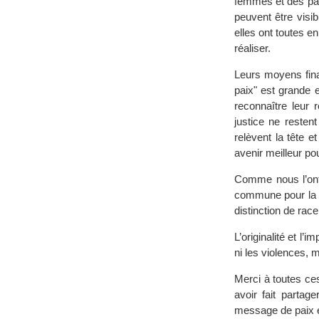
femmes et des pays
peuvent être visi
elles ont toutes e
réaliser.
Leurs moyens finan
paix" est grande 
reconnaître leur
justice ne reste
relèvent la tête 
avenir meilleur po
Comme nous l’ont
commune pour la p
distinction de race
L’originalité et l’
ni les violences, 
Merci à toutes ce
avoir fait partag
message de paix e