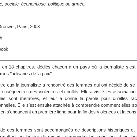
lle, sociale, économique, politique ou armée.
Brouwer, Paris, 2003
h
Book
sé en 18 chapitres, dédiés chacun à un pays où la journaliste s’est
mes "artisanes de la paix".
re eux la journaliste a rencontré des femmes qui ont décidé de se b
conséquences des violences et conflits. Elle a visité les associations
les sont membres, et leur a donné la parole pour qu’elles rac
nnelles. Elle s’est ensuite attachée à comprendre comment elles son
 en s’engageant en première ligne pour la fin des violences et la const
de ces femmes sont accompagnés de descriptions historiques et p
rmettent au lecteur de mieux comprendre les conditions dans lesq