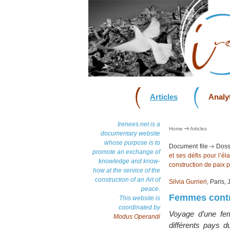
Articles
Analyt
Irenees.net is a
Home
Articles
documentary website
whose purpose is to
Document file
Doss
promote an exchange of
et ses défis pour l’é
knowledge and know-
construction de paix p
how at the service of the
construction of an Art of
Silvia Gurrieri
, Paris,
peace.
Femmes contre
This website is
coordinated by
Voyage d’une fem
Modus Operandi
différents pays d