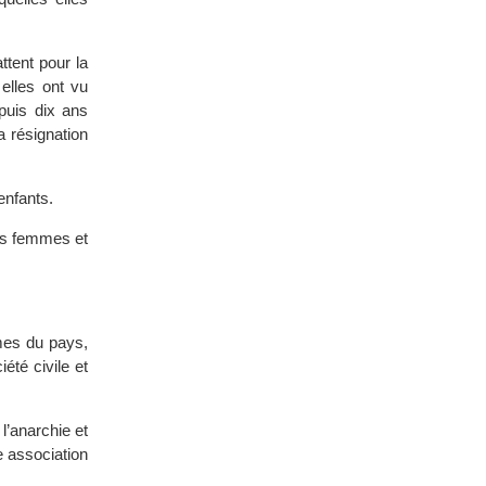
ttent pour la
elles ont vu
puis dix ans
a résignation
enfants.
des femmes et
mmes du pays,
été civile et
l’anarchie et
e association