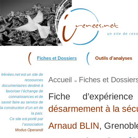
un site de res
Fiches et Dossiers
Outils d’analyses
Irénées.net est un site de
Accueil
Fiches et Dossier
ressources
documentaires destiné à
favoriser l’échange de
Fiche d’expérien
connaissances et de
savoir faire au service de
désarmement à la sécur
la construction d’un art de
la paix.
Ce site est porté par
Arnaud BLIN
, Grenoble
l’association
Modus Operandi