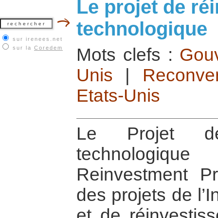
Le projet de ré
technologique
sur irenees.net
sur la
Coredem
Mots clefs :
Gouv
Unis
|
Reconver
Etats-Unis
Le Projet de 
technologiq
Reinvestment Pr
des projets de l’I
et de réinvestis