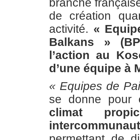
branche français
de création qua
activité.
« Equip
Balkans » (BP
l’action au Kos
d’une équipe à M
« Equipes de Pai
se donne pour 
climat prop
intercommunaut
permettant de d