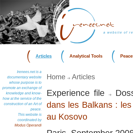
a website of r
Articles
Analytical Tools
Peace
Irenees.net is a
Home
Articles
documentary website
whose purpose is to
promote an exchange of
Experience file
Doss
knowledge and know-
how at the service of the
dans les Balkans : les
construction of an Art of
peace.
au Kosovo
This website is
coordinated by
Modus Operandi
Paris, September 200