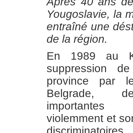
Après 40 ans de 
Yougoslavie, la m
entraîné une dést
de la région.
En 1989 au Ko
suppression de
province par 
Belgrade, de
importantes
violemment et so
discriminatoir