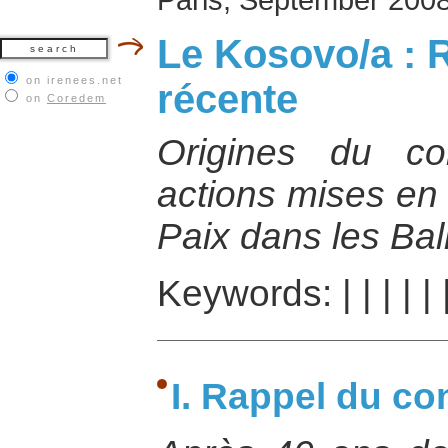
Le Kosovo/a : R
on irenees.net
récente
on
Coredem
Origines du co
actions mises en
Paix dans les Ba
Keywords:
|
|
|
|
|
I. Rappel du co