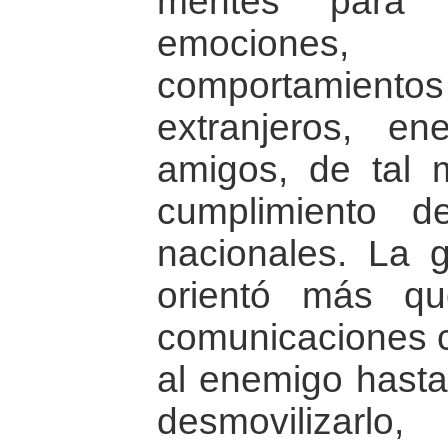
mentes para g
emociones
comportamie
extranjeros, en
amigos, de tal
cumplimiento d
nacionales. La g
orientó más qu
comunicaciones co
al enemigo hasta 
desmovilizarl