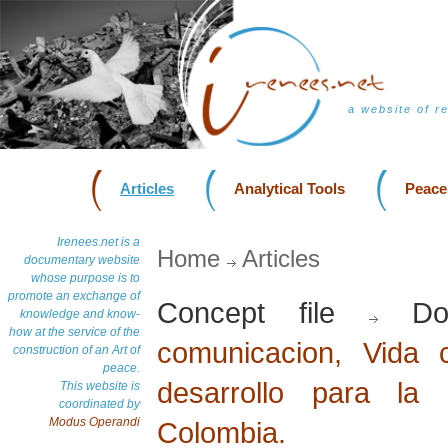
a website of r
Articles
Analytical Tools
Peace
Irenees.net is a
Home
Articles
documentary website
whose purpose is to
promote an exchange of
Concept file
Dos
knowledge and know-
how at the service of the
comunicacion, Vida 
construction of an Art of
peace.
desarrollo para la
This website is
coordinated by
Modus Operandi
Colombia.