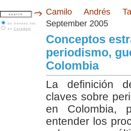
Camilo Andrés T
September 2005
on irenees.net
on
Coredem
Conceptos estr
periodismo, gu
Colombia
La definición d
claves sobre per
en Colombia, p
entender los pro