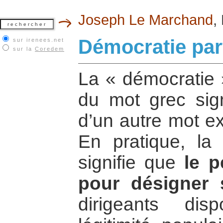
Joseph Le Marchand
,
Démocratie part
sur irenees.net
sur la
Coredem
La « démocratie 
du mot grec sign
d’un autre mot ex
En pratique, la
signifie que
le p
pour désigner s
dirigeants dis