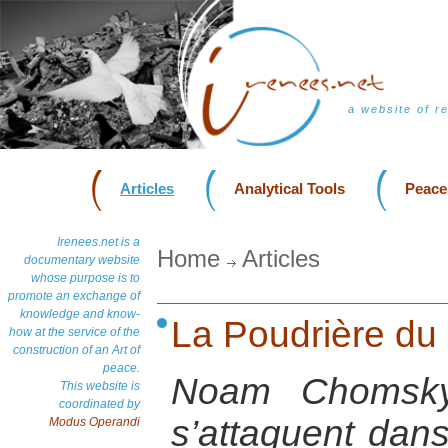
a website of r
Articles
Analytical Tools
Peace
Irenees.net is a
Home
Articles
documentary website
whose purpose is to
promote an exchange of
knowledge and know-
La Poudrière du
how at the service of the
construction of an Art of
peace.
Noam Chomsky 
This website is
coordinated by
s’attaquent dans
Modus Operandi