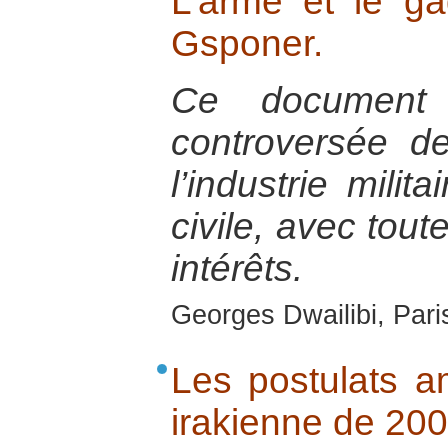
L’arme et le ga
Gsponer.
Ce document t
controversée d
l’industrie milit
civile, avec tout
intérêts.
Georges Dwailibi, Paris
Les postulats am
irakienne de 20