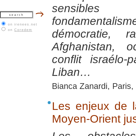
sensibles 
fondamental
on irenees.net
démocratie, r
on
Coredem
Afghanistan, o
conflit israélo-p
Liban…
Bianca Zanardi, Paris,
Les enjeux de l
Moyen-Orient ju