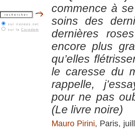
commence à se 
soins des dern
sur irenees.net
dernières rose
sur la
Coredem
encore plus gr
qu’elles flétrisse
le caresse du m
rappelle, j’es
pour ne pas ou
(Le livre noire)
Mauro Pirini
, Paris, jui