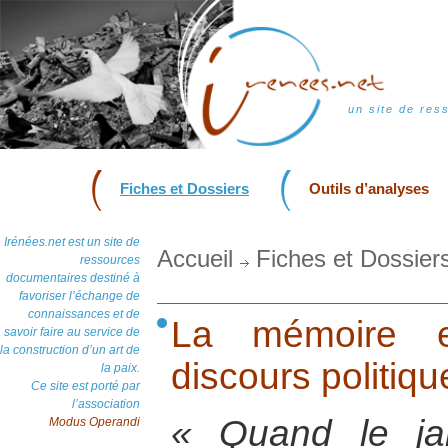
un site de res
Fiches et Dossiers
Outils d’analyses
Irénées.net est un site de
Accueil
Fiches et Dossier
ressources
documentaires destiné à
favoriser l’échange de
connaissances et de
La mémoire et
savoir faire au service de
la construction d’un art de
discours politiqu
la paix.
Ce site est porté par
l’association
« Quand le ja
Modus Operandi