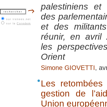
palestiniens et 
des parlementair
sur irenees.net
et des militant
sur la
Coredem
réunir, en avril
les perspectiv
Orient
Simone GIOVETTI
, av
Les retombées 
gestion de l’ai
Union européenn