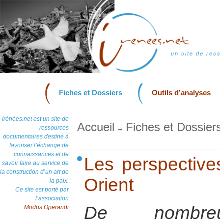
un site de res
Fiches et Dossiers
Outils d’analyses
Irénées.net est un site de
Accueil
Fiches et Dossier
ressources
documentaires destiné à
favoriser l’échange de
connaissances et de
Les perspective
savoir faire au service de
la construction d’un art de
Orient
la paix.
Ce site est porté par
l’association
De nombreu
Modus Operandi