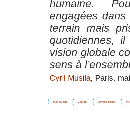
humaine. Po
engagées dans l
terrain mais pr
quotidiennes, il
vision globale c
sens à l’ensembl
Cyril Musila
, Paris, ma
Plan du site
Contact
Devenir auteur
Men