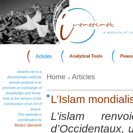
a website of r
Articles
Analytical Tools
Peace
Irenees.net is a
Home
Articles
documentary website
whose purpose is to
promote an exchange of
knowledge and know-
L’Islam mondiali
how at the service of the
construction of an Art of
peace.
L’islam ren
This website is
coordinated by
d’Occidentaux, u
Modus Operandi