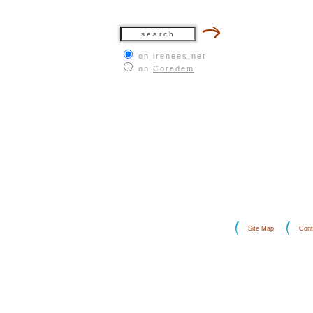
on irenees.net
on
Coredem
Site Map
Cont