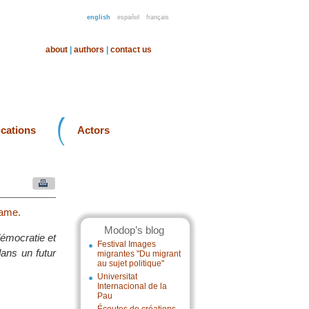
english
español
français
about
|
authors
|
contact us
ications
Actors
lame.
Modop’s blog
démocratie et
Festival Images
dans un futur
migrantes "Du migrant
au sujet politique"
Universitat
Internacional de la
Pau