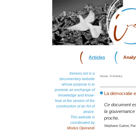
Articles
Analyt
Irenees.net is a
Home
Articles
documentary website
whose purpose is to
promote an exchange of
La démocratie e
knowledge and know-
how at the service of the
Ce document est
construction of an Art of
la gouvernance a
peace.
This website is
proche.
coordinated by
Stéphane Gainot, Pari
Modus Operandi