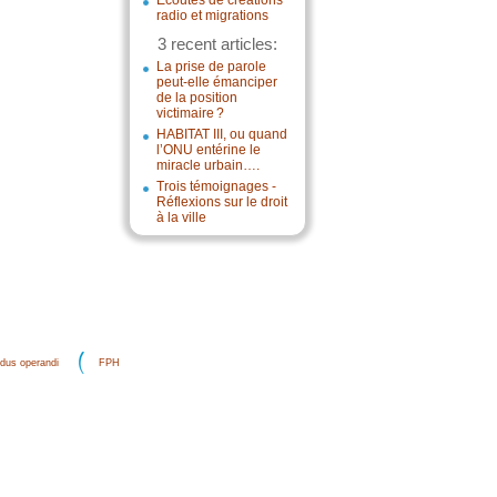
Écoutes de créations
radio et migrations
3 recent articles:
La prise de parole
peut-elle émanciper
de la position
victimaire ?
HABITAT III, ou quand
l’ONU entérine le
miracle urbain….
Trois témoignages -
Réflexions sur le droit
à la ville
dus operandi
FPH